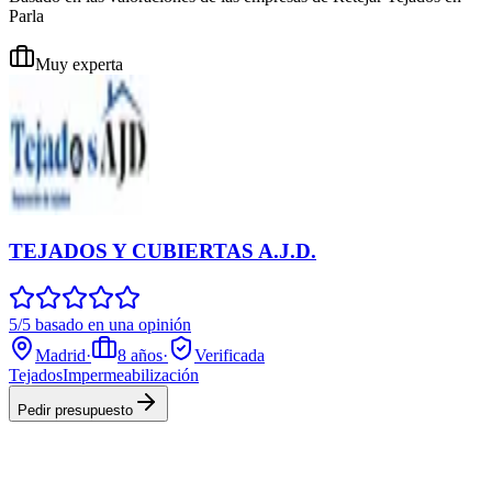
Parla
Muy experta
TEJADOS Y CUBIERTAS A.J.D.
5/5 basado en una opinión
Madrid
·
8
años
·
Verificada
Tejados
Impermeabilización
Pedir presupuesto