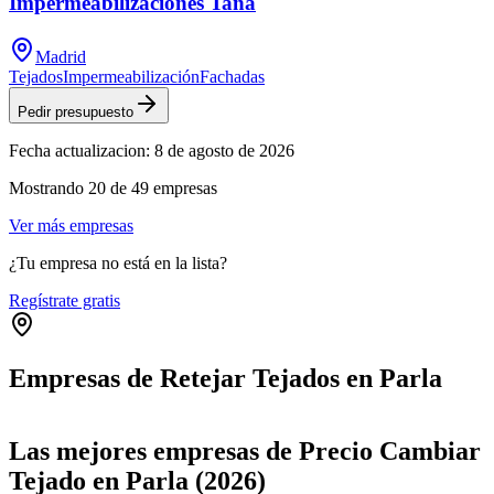
Impermeabilizaciones Tana
Madrid
Tejados
Impermeabilización
Fachadas
Pedir presupuesto
Fecha actualizacion:
8 de agosto de 2026
Mostrando
20
de
49
empresas
Ver más empresas
¿Tu empresa no está en la lista?
Regístrate gratis
Empresas de Retejar Tejados en Parla
Leaflet
|
©
OpenStreetMap
+
Las mejores empresas de Precio Cambiar
−
Tejado en Parla (2026)