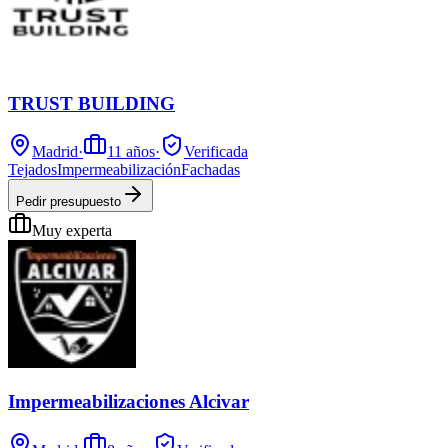
TRUST BUILDING
Madrid
·
11
años
·
Verificada
Tejados
Impermeabilización
Fachadas
Pedir presupuesto
Muy experta
Impermeabilizaciones Alcivar