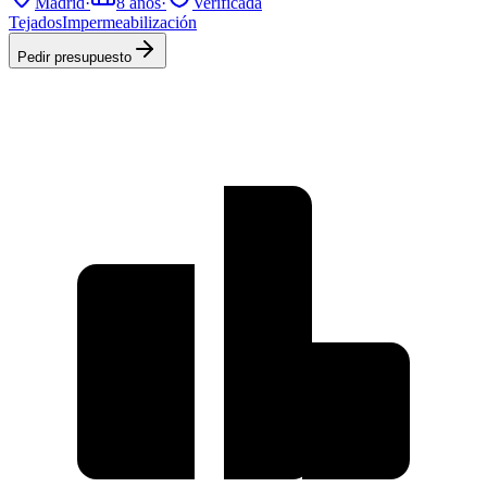
Madrid
·
8
años
·
Verificada
Tejados
Impermeabilización
Pedir presupuesto