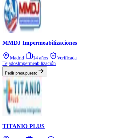
MMDJ Impermeabilizaciones
Madrid
·
14
años
·
Verificada
Tejados
Impermeabilización
Pedir presupuesto
TITANIO PLUS