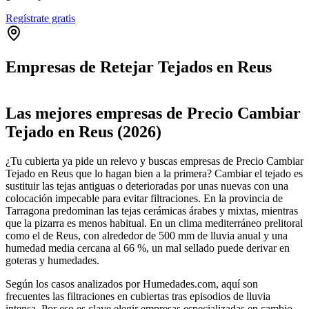
Regístrate gratis
Empresas de Retejar Tejados en Reus
Leaflet
|
©
OpenStreetMap
+
Las mejores empresas de Precio Cambiar
−
Tejado en Reus (2026)
¿Tu cubierta ya pide un relevo y buscas empresas de Precio Cambiar
Tejado en Reus que lo hagan bien a la primera? Cambiar el tejado es
sustituir las tejas antiguas o deterioradas por unas nuevas con una
colocación impecable para evitar filtraciones. En la provincia de
Tarragona predominan las tejas cerámicas árabes y mixtas, mientras
que la pizarra es menos habitual. En un clima mediterráneo prelitoral
como el de Reus, con alrededor de 500 mm de lluvia anual y una
humedad media cercana al 66 %, un mal sellado puede derivar en
goteras y humedades.
Según los casos analizados por Humedades.com, aquí son
frecuentes las filtraciones en cubiertas tras episodios de lluvia
intensa. Por eso es clave elegir empresas especializadas en cambio