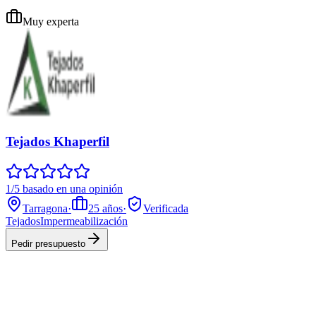
Muy experta
Tejados Khaperfil
1/5 basado en una opinión
Tarragona
·
25
años
·
Verificada
Tejados
Impermeabilización
Pedir presupuesto