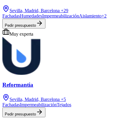
Sevilla, Madrid, Barcelona
+29
Fachadas
Humedades
Impermeabilización
Aislamiento
+
2
Pedir presupuesto
Muy experta
Reformantia
Sevilla, Madrid, Barcelona
+5
Fachadas
Impermeabilización
Tejados
Pedir presupuesto