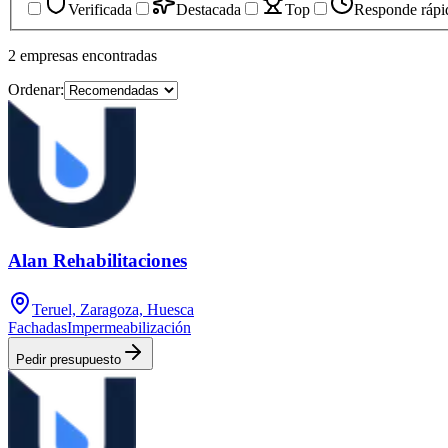
Verificada
Destacada
Top
Responde rápi
2
empresas
encontradas
Ordenar:
Alan Rehabilitaciones
Teruel, Zaragoza, Huesca
Fachadas
Impermeabilización
Pedir presupuesto