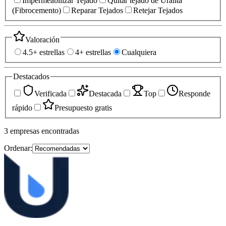
Impermeabilizar Tejado
Quitar tejado de Uralita
(Fibrocemento)
Reparar Tejados
Retejar Tejados
Valoración
4.5+ estrellas
4+ estrellas
Cualquiera
Destacados
Verificada
Destacada
Top
Responde
rápido
Presupuesto gratis
3
empresas
encontradas
Ordenar: