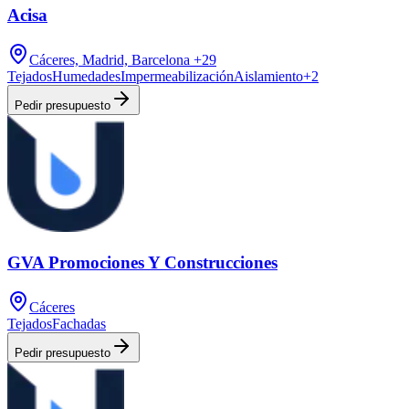
Acisa
Cáceres, Madrid, Barcelona
+29
Tejados
Humedades
Impermeabilización
Aislamiento
+
2
Pedir presupuesto
GVA Promociones Y Construcciones
Cáceres
Tejados
Fachadas
Pedir presupuesto