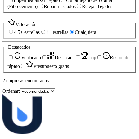
Impermeabilizar Tejado
Quitar tejado de Uralita
(Fibrocemento)
Reparar Tejados
Retejar Tejados
Valoración
4.5+ estrellas
4+ estrellas
Cualquiera
Destacados
Verificada
Destacada
Top
Responde
rápido
Presupuesto gratis
2
empresas
encontradas
Ordenar: