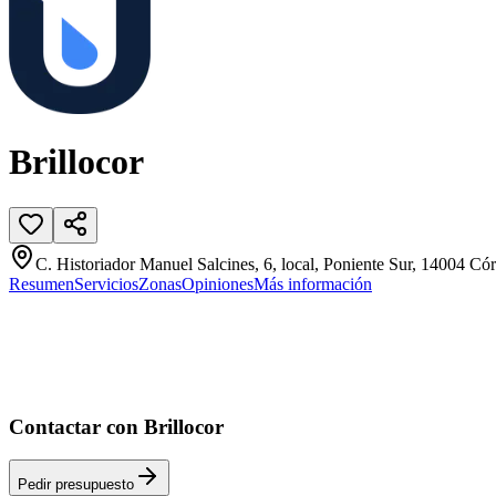
Brillocor
C. Historiador Manuel Salcines, 6, local, Poniente Sur, 14004 Có
Resumen
Servicios
Zonas
Opiniones
Más información
Contactar con Brillocor
Pedir presupuesto