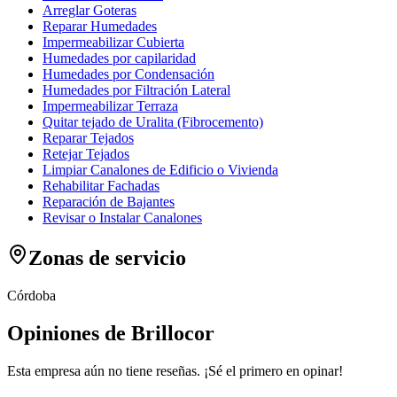
Arreglar Goteras
Reparar Humedades
Impermeabilizar Cubierta
Humedades por capilaridad
Humedades por Condensación
Humedades por Filtración Lateral
Impermeabilizar Terraza
Quitar tejado de Uralita (Fibrocemento)
Reparar Tejados
Retejar Tejados
Limpiar Canalones de Edificio o Vivienda
Rehabilitar Fachadas
Reparación de Bajantes
Revisar o Instalar Canalones
Zonas de servicio
Córdoba
Opiniones de Brillocor
Esta empresa aún no tiene reseñas. ¡Sé el primero en opinar!