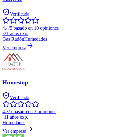
Verificada
4.4/5 basado en 10 opiniones
·
21
años exp.
Gas Radón
Humedades
Ver empresa
Humestop
Verificada
4.3/5 basado en 3 opiniones
·
11
años exp.
Humedades
Ver empresa