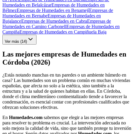
Humedades en Belalcázar
Empresas de Humedades en
Bélmez
Empresas de Humedades en Benamejí
Empresas de
Humedades en Bernabe
Empresas de Humedades en
Bujalance
Empresas de Humedades en Cabra
Empresas de
Humedades en Camino Carbonell
Empresas de Humedades en
Campiña
Empresas de Humedades en Campiñuela Baja
Ver más (
14
)
Las mejores empresas de Humedades en
Córdoba (2026)
¿Estás notando manchas en tus paredes o un ambiente húmedo en
casa? Las humedades son un problema común en muchas viviendas
españolas, que afecta no solo a la estética, sino también a la
estructura y a la salud de quienes habitan en ellas. En Córdoba,
donde el clima mediterráneo continentalizado tiende a favorecer la
condensación, es esencial contar con profesionales cualificados que
ofrezcan soluciones efectivas.
En
Humedades.com
sabemos que elegir a las mejores empresas
para resolver tu problema es crucial. La intervención adecuada no
solo mejora la calidad de vida, sino que también protege tu inversión
en el hogar. Según datos analizados por
Humedades.com
, los