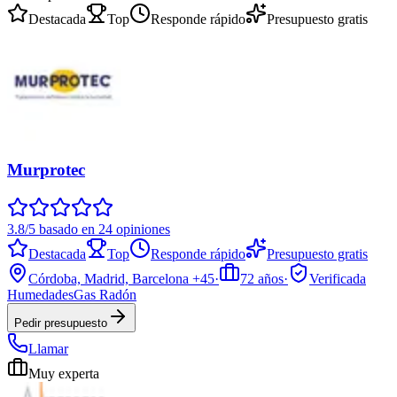
Destacada
Top
Responde rápido
Presupuesto gratis
Murprotec
3.8/5 basado en 24 opiniones
Destacada
Top
Responde rápido
Presupuesto gratis
Córdoba, Madrid, Barcelona
+45
·
72
años
·
Verificada
Humedades
Gas Radón
Pedir presupuesto
Llamar
Muy experta