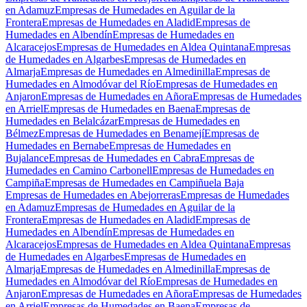
en Adamuz
Empresas de Humedades en Aguilar de la
Frontera
Empresas de Humedades en Aladid
Empresas de
Humedades en Albendín
Empresas de Humedades en
Alcaracejos
Empresas de Humedades en Aldea Quintana
Empresas
de Humedades en Algarbes
Empresas de Humedades en
Almarja
Empresas de Humedades en Almedinilla
Empresas de
Humedades en Almodóvar del Río
Empresas de Humedades en
Anjaron
Empresas de Humedades en Añora
Empresas de Humedades
en Arriel
Empresas de Humedades en Baena
Empresas de
Humedades en Belalcázar
Empresas de Humedades en
Bélmez
Empresas de Humedades en Benamejí
Empresas de
Humedades en Bernabe
Empresas de Humedades en
Bujalance
Empresas de Humedades en Cabra
Empresas de
Humedades en Camino Carbonell
Empresas de Humedades en
Campiña
Empresas de Humedades en Campiñuela Baja
Empresas de Humedades en Abejorreras
Empresas de Humedades
en Adamuz
Empresas de Humedades en Aguilar de la
Frontera
Empresas de Humedades en Aladid
Empresas de
Humedades en Albendín
Empresas de Humedades en
Alcaracejos
Empresas de Humedades en Aldea Quintana
Empresas
de Humedades en Algarbes
Empresas de Humedades en
Almarja
Empresas de Humedades en Almedinilla
Empresas de
Humedades en Almodóvar del Río
Empresas de Humedades en
Anjaron
Empresas de Humedades en Añora
Empresas de Humedades
en Arriel
Empresas de Humedades en Baena
Empresas de