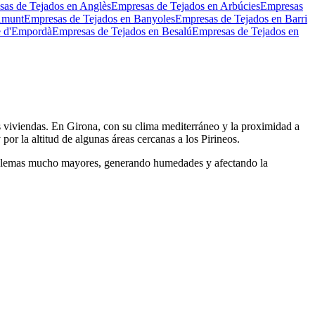
as de Tejados en Anglès
Empresas de Tejados en Arbúcies
Empresas
Amunt
Empresas de Tejados en Banyoles
Empresas de Tejados en Barri
e d'Empordà
Empresas de Tejados en Besalú
Empresas de Tejados en
as viviendas. En Girona, con su clima mediterráneo y la proximidad a
or la altitud de algunas áreas cercanas a los Pirineos.
problemas mucho mayores, generando humedades y afectando la