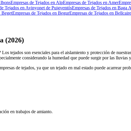
Albons
Empresas de Tejados en Alp
Empresas de Tejados en Amer
Empres
de Tejados en Avinyonet de Puigventós
Empresas de Tejados en Baga 
n Beget
Empresas de Tejados en Begur
Empresas de Tejados en Bellcair
a (2026)
? Los tejados son esenciales para el aislamiento y protección de nuestr
specialmente considerando la humedad que puede surgir por las lluvias y p
s empresas de tejados, ya que un tejado en mal estado puede acarrear 
ación en trabajos de amianto.