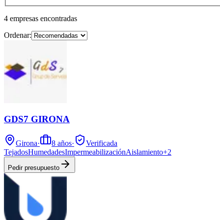
4
empresas
encontradas
Ordenar:
GDS7 GIRONA
Girona
·
8
años
·
Verificada
Tejados
Humedades
Impermeabilización
Aislamiento
+
2
Pedir presupuesto