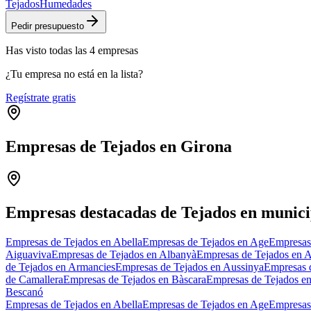
Tejados
Humedades
Pedir presupuesto
Has visto
todas las
4
empresas
¿Tu empresa no está en la lista?
Regístrate gratis
Empresas de Tejados en Girona
+
−
Empresas destacadas de Tejados en munici
Empresas de Tejados en Abella
Empresas de Tejados en Age
Empresas
Aiguaviva
Empresas de Tejados en Albanyà
Empresas de Tejados en 
de Tejados en Armancies
Empresas de Tejados en Aussinya
Empresas 
de Camallera
Empresas de Tejados en Bàscara
Empresas de Tejados e
Bescanó
Empresas de Tejados en Abella
Empresas de Tejados en Age
Empresas