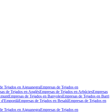
Leaflet
|
©
OpenStreetMap
de Tejados en Aiguanegra
Empresas de Tejados en
as de Tejados en Anglès
Empresas de Tejados en Arbúcies
Empresas
Amunt
Empresas de Tejados en Banyoles
Empresas de Tejados en Barri
e d'Empordà
Empresas de Tejados en Besalú
Empresas de Tejados en
de Tejados en Aiguanegra
Empresas de Tejados en