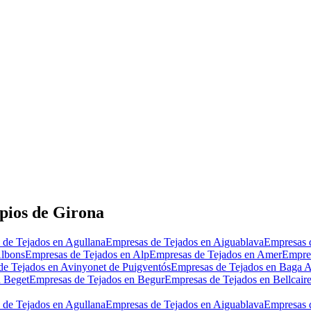
pios de Girona
 de Tejados en Agullana
Empresas de Tejados en Aiguablava
Empresas 
Albons
Empresas de Tejados en Alp
Empresas de Tejados en Amer
Empres
de Tejados en Avinyonet de Puigventós
Empresas de Tejados en Baga 
n Beget
Empresas de Tejados en Begur
Empresas de Tejados en Bellcair
 de Tejados en Agullana
Empresas de Tejados en Aiguablava
Empresas 