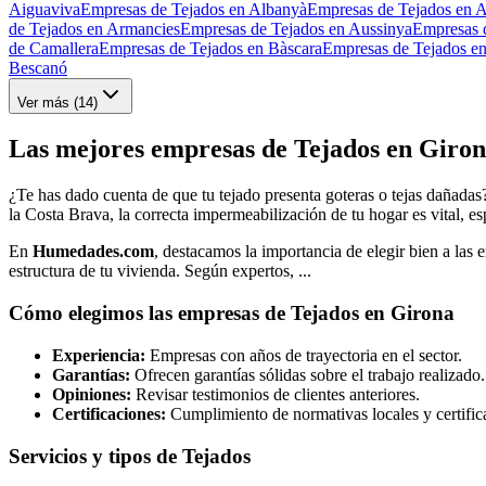
Aiguaviva
Empresas de Tejados en Albanyà
Empresas de Tejados en 
de Tejados en Armancies
Empresas de Tejados en Aussinya
Empresas 
de Camallera
Empresas de Tejados en Bàscara
Empresas de Tejados e
Bescanó
Ver más (
14
)
Las mejores empresas de Tejados en Giron
¿Te has dado cuenta de que tu tejado presenta goteras o tejas dañadas
la Costa Brava, la correcta impermeabilización de tu hogar es vital, e
En
Humedades.com
, destacamos la importancia de elegir bien a la
estructura de tu vivienda. Según expertos, ...
Cómo elegimos las empresas de Tejados en Girona
Experiencia:
Empresas con años de trayectoria en el sector.
Garantías:
Ofrecen garantías sólidas sobre el trabajo realizado.
Opiniones:
Revisar testimonios de clientes anteriores.
Certificaciones:
Cumplimiento de normativas locales y certific
Servicios y tipos de Tejados