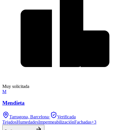
Muy solicitada
M
Mendieta
Tarragona, Barcelona
·
Verificada
Tejados
Humedades
Impermeabilización
Fachadas
+
3