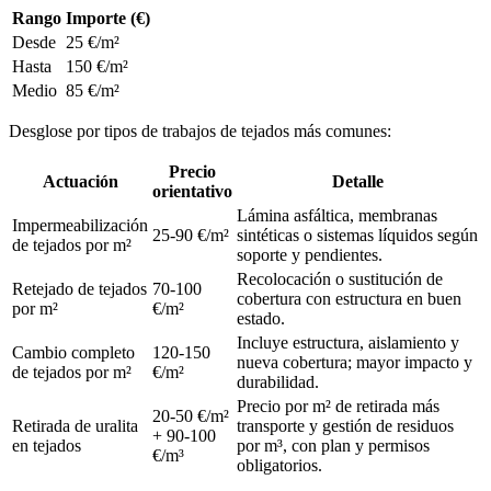
Rango
Importe (€)
Desde
25 €/m²
Hasta
150 €/m²
Medio
85 €/m²
Desglose por tipos de trabajos de tejados más comunes:
Precio
Actuación
Detalle
orientativo
Lámina asfáltica, membranas
Impermeabilización
25-90 €/m²
sintéticas o sistemas líquidos según
de tejados por m²
soporte y pendientes.
Recolocación o sustitución de
Retejado de tejados
70-100
cobertura con estructura en buen
por m²
€/m²
estado.
Incluye estructura, aislamiento y
Cambio completo
120-150
nueva cobertura; mayor impacto y
de tejados por m²
€/m²
durabilidad.
Precio por m² de retirada más
20-50 €/m²
Retirada de uralita
transporte y gestión de residuos
+ 90-100
en tejados
por m³, con plan y permisos
€/m³
obligatorios.