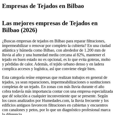
Empresas de Tejados en Bilbao
Leaflet
|
©
OpenStreetMap
+
Las mejores empresas de Tejados en
−
Bilbao (2026)
¿Buscas empresas de tejados en Bilbao para reparar filtraciones,
impermeabilizar o renovar por completo la cubierta? En una ciudad
atlántica y húmeda como Bilbao, con alrededor de 1.200 mm de
lluvia al año y una humedad media cercana al 82%, mantener el
tejado en buen estado no es opcional, es lo que evita goteras, moho
y pérdidas de calor. Además, el tejido urbano denso y en ladera
complica accesos y logística, así que conviene elegir bien.
Esta categoría reúne empresas que realizan trabajos en general de
tejados, ya sean reparaciones, impermeabilizaciones o sustituciones
completas de un tejado. En zonas con más lluvia durante el año
cobra todavía más importancia contar con una empresa especializada
que dé solución a cualquier inconveniente que se presente. Según
los casos analizados por Humedades.com, la lluvia frecuente y los
edificios antiguos favorecen filtraciones en cubiertas y encuentros
con canalones y petos, por lo que un diagnóstico profesional marca
la diferencia.