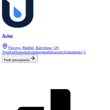
Acisa
Vizcaya, Madrid, Barcelona
+29
Tejados
Humedades
Impermeabilización
Aislamiento
+
2
Pedir presupuesto