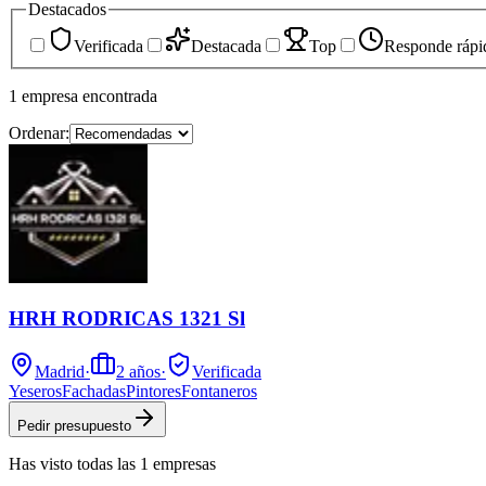
Destacados
Verificada
Destacada
Top
Responde rápi
1
empresa
encontrada
Ordenar:
HRH RODRICAS 1321 Sl
Madrid
·
2
años
·
Verificada
Yeseros
Fachadas
Pintores
Fontaneros
Pedir presupuesto
Has visto
todas las
1
empresas