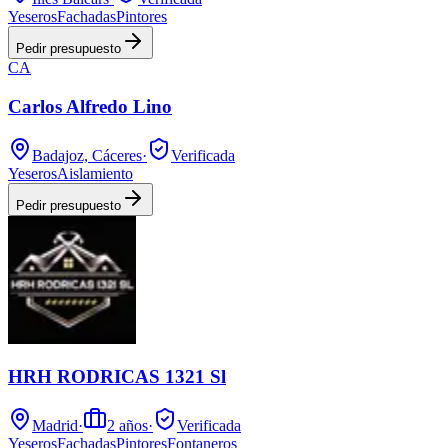
Yeseros
Fachadas
Pintores
Pedir presupuesto
CA
Carlos Alfredo Lino
Badajoz, Cáceres
·
Verificada
Yeseros
Aislamiento
Pedir presupuesto
HRH RODRICAS 1321 Sl
Madrid
·
2
años
·
Verificada
Yeseros
Fachadas
Pintores
Fontaneros