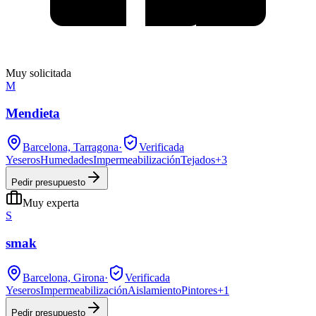
Muy solicitada
M
Mendieta
Barcelona, Tarragona
·
Verificada
Yeseros
Humedades
Impermeabilización
Tejados
+
3
Pedir presupuesto
Muy experta
S
smak
Barcelona, Girona
·
Verificada
Yeseros
Impermeabilización
Aislamiento
Pintores
+
1
Pedir presupuesto