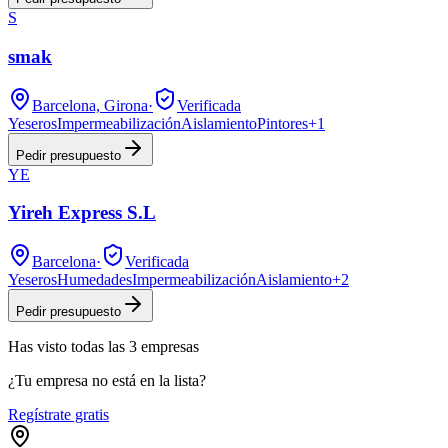
S
smak
Barcelona, Girona
·
Verificada
Yeseros
Impermeabilización
Aislamiento
Pintores
+
1
Pedir presupuesto
YE
Yireh Express S.L
Barcelona
·
Verificada
Yeseros
Humedades
Impermeabilización
Aislamiento
+
2
Pedir presupuesto
Has visto
todas las
3
empresas
¿Tu empresa no está en la lista?
Regístrate gratis