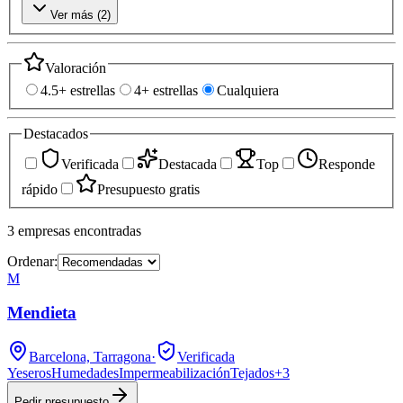
Ver más (
2
)
Valoración
4.5+ estrellas
4+ estrellas
Cualquiera
Destacados
Verificada
Destacada
Top
Responde
rápido
Presupuesto gratis
3
empresas
encontradas
Ordenar:
M
Mendieta
Barcelona, Tarragona
·
Verificada
Yeseros
Humedades
Impermeabilización
Tejados
+
3
Pedir presupuesto