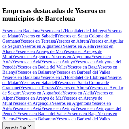
Empresas destacadas de Yeseros en
municipios de Barcelona
Yeseros en Badalona
Yeseros en L'Hospitalet de Llobregat
Yeseros
en Mataró
Yeseros en Sabadell
Yeseros en Santa Coloma de
Gramanet
Yeseros en Terrassa
Yeseros en Abrera
Yeseros en Aguilar
de Segarra
Yeseros en Aiguafreda
Yeseros en Alella
Yeseros en
Alpens
Yeseros en Arenys de Mar
Yeseros en Arenys de
Munt
Yeseros en Argençola
Yeseros en Argentona
Yeseros en
Artés
Yeseros en Aviá
Yeseros en Avinyó
Yeseros en Avinyonet del
Penedés
Yeseros en Badia del Valles
Yeseros en Baga
Yeseros en
Balenyà
Yeseros en Balsareny
Yeseros en Barberá del Valles
Yeseros en Badalona
Yeseros en L'Hospitalet de Llobregat
Yeseros
en Mataró
Yeseros en Sabadell
Yeseros en Santa Coloma de
Gramanet
Yeseros en Terrassa
Yeseros en Abrera
Yeseros en Aguilar
de Segarra
Yeseros en Aiguafreda
Yeseros en Alella
Yeseros en
Alpens
Yeseros en Arenys de Mar
Yeseros en Arenys de
Munt
Yeseros en Argençola
Yeseros en Argentona
Yeseros en
Artés
Yeseros en Aviá
Yeseros en Avinyó
Yeseros en Avinyonet del
Penedés
Yeseros en Badia del Valles
Yeseros en Baga
Yeseros en
Balenyà
Yeseros en Balsareny
Yeseros en Barberá del Valles
Ver más (
14
)