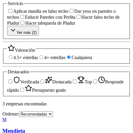
Servicio
Aplicar masilla en falso techo
Dar yeso en paredes o
techos
Enlucir Paredes con Perlita
Hacer falso techo de
Pladur
Hacer tabiquería de Pladur
Ver más (
2
)
Valoración
4.5+ estrellas
4+ estrellas
Cualquiera
Destacados
Verificada
Destacada
Top
Responde
rápido
Presupuesto gratis
3
empresas
encontradas
Ordenar:
M
Mendieta