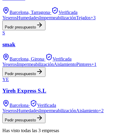
Barcelona, Tarragona
·
Verificada
Yeseros
Humedades
Impermeabilización
Tejados
+
3
Pedir presupuesto
S
smak
Barcelona, Girona
·
Verificada
Yeseros
Impermeabilización
Aislamiento
Pintores
+
1
Pedir presupuesto
YE
Yireh Express S.L
Barcelona
·
Verificada
Yeseros
Humedades
Impermeabilización
Aislamiento
+
2
Pedir presupuesto
Has visto
todas las
3
empresas