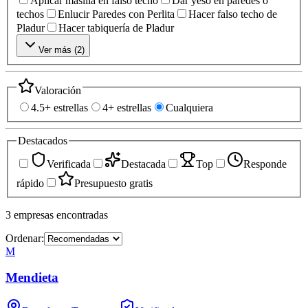
Aplicar masilla en falso techo
Dar yeso en paredes o
techos
Enlucir Paredes con Perlita
Hacer falso techo de
Pladur
Hacer tabiquería de Pladur
Ver más (
2
)
Valoración
4.5+ estrellas
4+ estrellas
Cualquiera
Destacados
Verificada
Destacada
Top
Responde
rápido
Presupuesto gratis
3
empresas
encontradas
Ordenar:
M
Mendieta