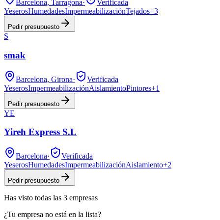
Barcelona, Tarragona
·
Verificada
Yeseros
Humedades
Impermeabilización
Tejados
+
3
Pedir presupuesto
S
smak
Barcelona, Girona
·
Verificada
Yeseros
Impermeabilización
Aislamiento
Pintores
+
1
Pedir presupuesto
YE
Yireh Express S.L
Barcelona
·
Verificada
Yeseros
Humedades
Impermeabilización
Aislamiento
+
2
Pedir presupuesto
Has visto
todas las
3
empresas
¿Tu empresa no está en la lista?