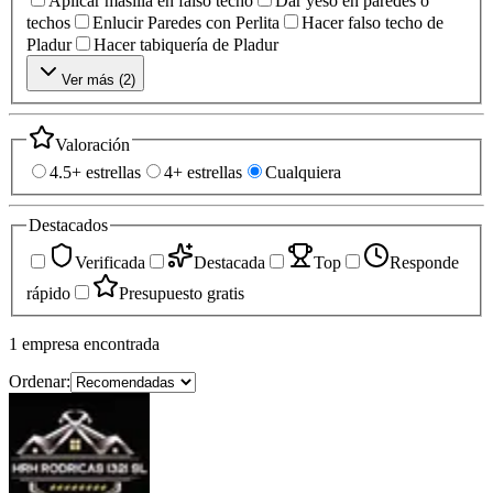
Aplicar masilla en falso techo
Dar yeso en paredes o
techos
Enlucir Paredes con Perlita
Hacer falso techo de
Pladur
Hacer tabiquería de Pladur
Ver más (
2
)
Valoración
4.5+ estrellas
4+ estrellas
Cualquiera
Destacados
Verificada
Destacada
Top
Responde
rápido
Presupuesto gratis
1
empresa
encontrada
Ordenar: