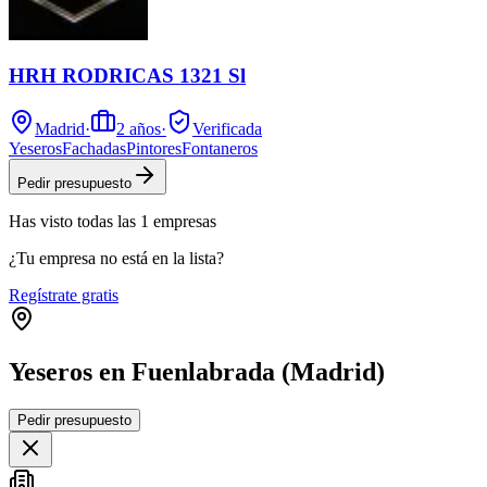
HRH RODRICAS 1321 Sl
Madrid
·
2
años
·
Verificada
Yeseros
Fachadas
Pintores
Fontaneros
Pedir presupuesto
Has visto
todas las
1
empresas
¿Tu empresa no está en la lista?
Regístrate gratis
Yeseros en Fuenlabrada (Madrid)
Leaflet
|
©
OpenStreetMap
Pedir presupuesto
+
−