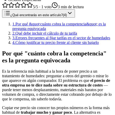
5
/5 ·
1
voto
3
min de lectura
¿Qué encontrarás en este artículo?
(
4
)
1
.
Por qué &quot;cuánto cobra la competencia&quot; es la
pregunta equivocada
2
.
Qué debe incluir el cálculo de tu tarifa
3
.
Errores frecuentes al fijar tarifas en el sector de humedades
4
.
Cómo justificar tu precio frente al cliente sin bajarlo
Por qué "cuánto cobra la competencia"
es la pregunta equivocada
Es la referencia más habitual a la hora de poner precio a un
tratamiento de humedades: preguntar a otros del gremio o mirar lo
que aparece en algún comparador. El problema es que
el precio de
otra empresa no te dice nada sobre su estructura de costes
—
puede tener menos desplazamiento, materiales más baratos por
volumen de compra, o directamente estar cobrando por debajo de lo
que le compensa, sin saberlo todavía.
Copiar ese precio sin conocer tus propios números es la forma más
habitual de
trabajar mucho y ganar poco
. La alternativa es