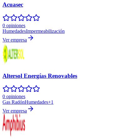
Acuasec
0 opiniones
Humedades
Impermeabilización
Ver empresa
Altersol Energías Renovables
0 opiniones
Gas Radón
Humedades
+
1
Ver empresa