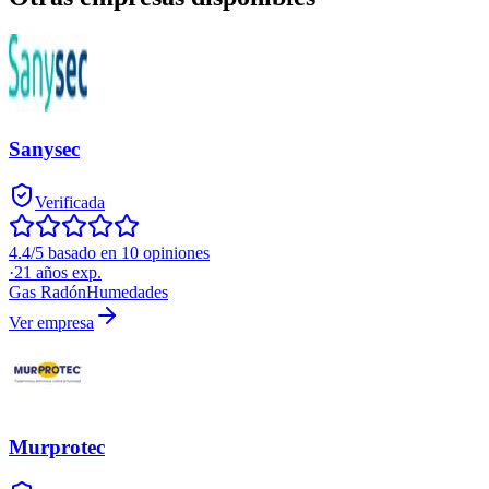
Sanysec
Verificada
4.4/5 basado en 10 opiniones
·
21
años exp.
Gas Radón
Humedades
Ver empresa
Murprotec