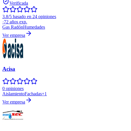
Verificada
3.8/5 basado en 24 opiniones
·
72
años exp.
Gas Radón
Humedades
Ver empresa
Acisa
0 opiniones
Aislamiento
Fachadas
+
1
Ver empresa