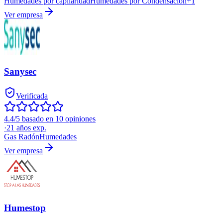
Humedades por capilaridad
Humedades por Condensación
+
1
Ver empresa
Sanysec
Verificada
4.4/5 basado en 10 opiniones
·
21
años exp.
Gas Radón
Humedades
Ver empresa
Humestop