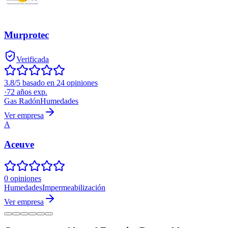
Murprotec
Verificada
3.8/5 basado en 24 opiniones
·
72
años exp.
Gas Radón
Humedades
Ver empresa
A
Aceuve
0 opiniones
Humedades
Impermeabilización
Ver empresa