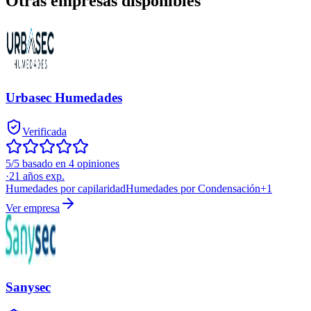
Otras empresas disponibles
Urbasec Humedades
Verificada
5/5 basado en 4 opiniones
·
21
años exp.
Humedades por capilaridad
Humedades por Condensación
+
1
Ver empresa
Sanysec