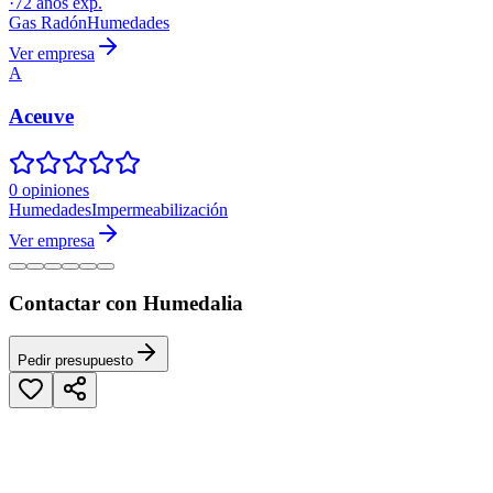
·
72
años exp.
Gas Radón
Humedades
Ver empresa
A
Aceuve
0 opiniones
Humedades
Impermeabilización
Ver empresa
Contactar con Humedalia
Pedir presupuesto