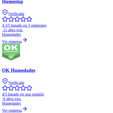
Humestop
Verificada
4.3/5 basado en 3 opiniones
·
11
años exp.
Humedades
Ver empresa
OK Humedades
Verificada
4/5 basado en una opinión
·
8
años exp.
Humedades
Ver empresa