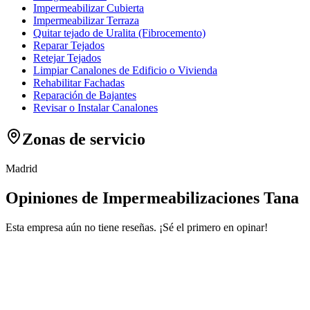
Impermeabilizar Cubierta
Impermeabilizar Terraza
Quitar tejado de Uralita (Fibrocemento)
Reparar Tejados
Retejar Tejados
Limpiar Canalones de Edificio o Vivienda
Rehabilitar Fachadas
Reparación de Bajantes
Revisar o Instalar Canalones
Zonas de servicio
Madrid
Opiniones de Impermeabilizaciones Tana
Esta empresa aún no tiene reseñas. ¡Sé el primero en opinar!