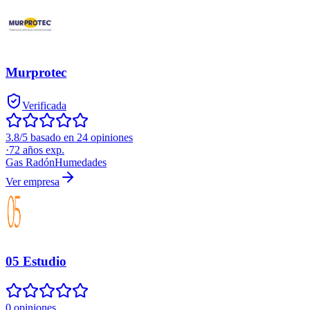
Murprotec
Verificada
3.8/5 basado en 24 opiniones
·
72
años exp.
Gas Radón
Humedades
Ver empresa
05 Estudio
0 opiniones