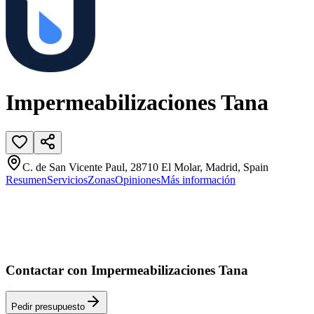
Impermeabilizaciones Tana
C. de San Vicente Paul, 28710 El Molar, Madrid, Spain
Resumen
Servicios
Zonas
Opiniones
Más información
Contactar con Impermeabilizaciones Tana
Pedir presupuesto