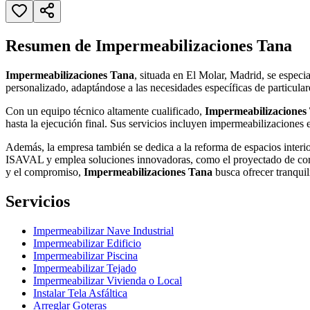
Resumen de Impermeabilizaciones Tana
Impermeabilizaciones Tana
, situada en El Molar, Madrid, se especi
personalizado, adaptándose a las necesidades específicas de particula
Con un equipo técnico altamente cualificado,
Impermeabilizaciones
hasta la ejecución final. Sus servicios incluyen impermeabilizaciones
Además, la empresa también se dedica a la reforma de espacios interi
ISAVAL y emplea soluciones innovadoras, como el proyectado de corch
y el compromiso,
Impermeabilizaciones Tana
busca ofrecer tranquil
Servicios
Impermeabilizar Nave Industrial
Impermeabilizar Edificio
Impermeabilizar Piscina
Impermeabilizar Tejado
Impermeabilizar Vivienda o Local
Instalar Tela Asfáltica
Arreglar Goteras