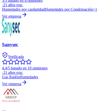
5/5 basado en 4 opiniones
·
21
años exp.
Humedades por capilaridad
Humedades por Condensación
+
1
Ver empresa
Sanysec
Verificada
4.4/5 basado en 10 opiniones
·
21
años exp.
Gas Radón
Humedades
Ver empresa