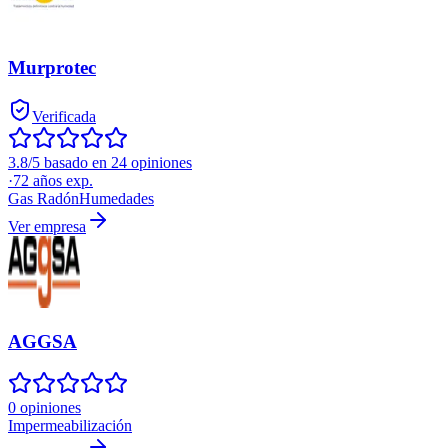
Murprotec
Verificada
3.8/5 basado en 24 opiniones
·
72
años exp.
Gas Radón
Humedades
Ver empresa
AGGSA
0 opiniones
Impermeabilización