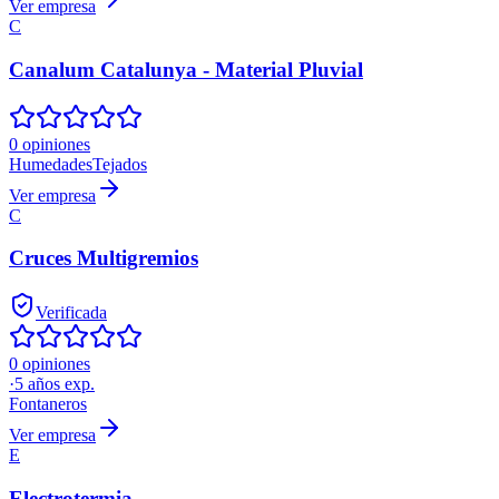
Ver empresa
C
Canalum Catalunya - Material Pluvial
0 opiniones
Humedades
Tejados
Ver empresa
C
Cruces Multigremios
Verificada
0 opiniones
·
5
años exp.
Fontaneros
Ver empresa
E
Electrotermia