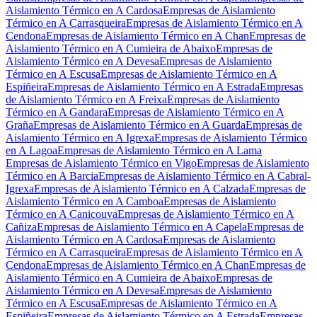
Aislamiento Térmico en A Cardosa
Empresas de Aislamiento
Térmico en A Carrasqueira
Empresas de Aislamiento Térmico en A
Cendona
Empresas de Aislamiento Térmico en A Chan
Empresas de
Aislamiento Térmico en A Cumieira de Abaixo
Empresas de
Aislamiento Térmico en A Devesa
Empresas de Aislamiento
Térmico en A Escusa
Empresas de Aislamiento Térmico en A
Espiñeira
Empresas de Aislamiento Térmico en A Estrada
Empresas
de Aislamiento Térmico en A Freixa
Empresas de Aislamiento
Térmico en A Gandara
Empresas de Aislamiento Térmico en A
Graña
Empresas de Aislamiento Térmico en A Guarda
Empresas de
Aislamiento Térmico en A Igrexa
Empresas de Aislamiento Térmico
en A Lagoa
Empresas de Aislamiento Térmico en A Lama
Empresas de Aislamiento Térmico en Vigo
Empresas de Aislamiento
Térmico en A Barcia
Empresas de Aislamiento Térmico en A Cabral-
Igrexa
Empresas de Aislamiento Térmico en A Calzada
Empresas de
Aislamiento Térmico en A Camboa
Empresas de Aislamiento
Térmico en A Canicouva
Empresas de Aislamiento Térmico en A
Cañiza
Empresas de Aislamiento Térmico en A Capela
Empresas de
Aislamiento Térmico en A Cardosa
Empresas de Aislamiento
Térmico en A Carrasqueira
Empresas de Aislamiento Térmico en A
Cendona
Empresas de Aislamiento Térmico en A Chan
Empresas de
Aislamiento Térmico en A Cumieira de Abaixo
Empresas de
Aislamiento Térmico en A Devesa
Empresas de Aislamiento
Térmico en A Escusa
Empresas de Aislamiento Térmico en A
Espiñeira
Empresas de Aislamiento Térmico en A Estrada
Empresas