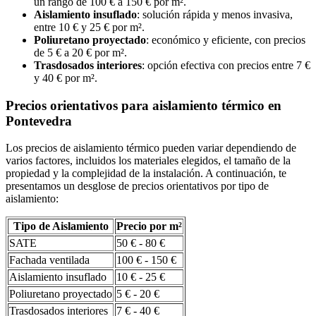
un rango de 100 € a 150 € por m².
Aislamiento insuflado
: solución rápida y menos invasiva,
entre 10 € y 25 € por m².
Poliuretano proyectado
: económico y eficiente, con precios
de 5 € a 20 € por m².
Trasdosados interiores
: opción efectiva con precios entre 7 €
y 40 € por m².
Precios orientativos para aislamiento térmico en
Pontevedra
Los precios de aislamiento térmico pueden variar dependiendo de
varios factores, incluidos los materiales elegidos, el tamaño de la
propiedad y la complejidad de la instalación. A continuación, te
presentamos un desglose de precios orientativos por tipo de
aislamiento:
Tipo de Aislamiento
Precio por m²
SATE
50 € - 80 €
Fachada ventilada
100 € - 150 €
Aislamiento insuflado
10 € - 25 €
Poliuretano proyectado
5 € - 20 €
Trasdosados interiores
7 € - 40 €