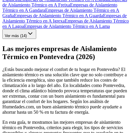
de Aislamiento Térmico en A Freixa
Empresas de Aislamiento
Térmico en A Gandara
Empresas de Aislamiento Térmico en A
Graña
Empresas de Aislamiento Térmico en A Guarda
Empresas de
Aislamiento Térmico en A Igrexa
Empresas de Aislamiento Térmico
en A Lagoa
Empresas de Aislamiento Térmico en A Lama
Ver más (
14
)
Las mejores empresas de Aislamiento
Térmico en Pontevedra (2026)
¿Estás buscando mejorar el confort de tu hogar en Pontevedra? El
aislamiento térmico es una solución clave que no solo contribuye a
la eficiencia energética, sino que también reduce los costes de
climatización a lo largo del año. En localidades como Pontevedra,
donde el clima atlántico húmedo provoca temperaturas que pueden
ser extremas, contar con un buen aislamiento es fundamental para
garantizar el confort de los hogares. Según los análisis de
Humedades.com, un buen aislamiento térmico puede ayudarte a
ahorrar hasta un 50 % en tu factura de energía.
En esta guía, te mostramos las mejores empresas de aislamiento
térmico en Pontevedra, criterios para elegir, los tipos de servicios
disponibles y algunas preguntas frecuentes que te ayudarán en tu