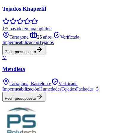
Tejados Khaperfil
1/5 basado en una opinión
Tarragona
·
25
años
·
Verificada
Impermeabilización
Tejados
Pedir presupuesto
M
Mendieta
Tarragona, Barcelona
·
Verificada
Impermeabilización
Humedades
Tejados
Fachadas
+
3
Pedir presupuesto