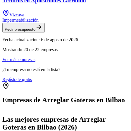
Técnicos en Aplicaciones Larrondo
Vizcaya
Impermeabilización
Pedir presupuesto
Fecha actualizacion:
6 de agosto de 2026
Mostrando
20
de
22
empresas
Ver más empresas
¿Tu empresa no está en la lista?
Regístrate gratis
Empresas de Arreglar Goteras en Bilbao
Leaflet
|
©
OpenStreetMap
+
Las mejores empresas de Arreglar
−
Goteras en Bilbao (2026)