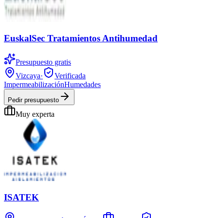
EuskalSec Tratamientos Antihumedad
Presupuesto gratis
Vizcaya
·
Verificada
Impermeabilización
Humedades
Pedir presupuesto
Muy experta
ISATEK