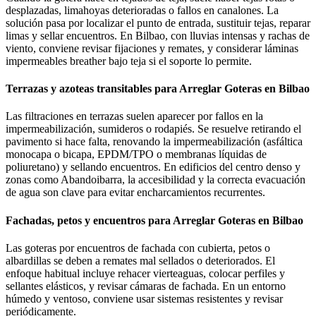
desplazadas, limahoyas deterioradas o fallos en canalones. La
solución pasa por localizar el punto de entrada, sustituir tejas, reparar
limas y sellar encuentros. En Bilbao, con lluvias intensas y rachas de
viento, conviene revisar fijaciones y remates, y considerar láminas
impermeables breather bajo teja si el soporte lo permite.
Terrazas y azoteas transitables para Arreglar Goteras en Bilbao
Las filtraciones en terrazas suelen aparecer por fallos en la
impermeabilización, sumideros o rodapiés. Se resuelve retirando el
pavimento si hace falta, renovando la impermeabilización (asfáltica
monocapa o bicapa, EPDM/TPO o membranas líquidas de
poliuretano) y sellando encuentros. En edificios del centro denso y
zonas como Abandoibarra, la accesibilidad y la correcta evacuación
de agua son clave para evitar encharcamientos recurrentes.
Fachadas, petos y encuentros para Arreglar Goteras en Bilbao
Las goteras por encuentros de fachada con cubierta, petos o
albardillas se deben a remates mal sellados o deteriorados. El
enfoque habitual incluye rehacer vierteaguas, colocar perfiles y
sellantes elásticos, y revisar cámaras de fachada. En un entorno
húmedo y ventoso, conviene usar sistemas resistentes y revisar
periódicamente.