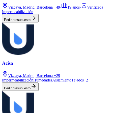
Vizcaya, Madrid, Barcelona
+49
·
19
años
·
Verificada
Impermeabilización
Pedir presupuesto
Acisa
Vizcaya, Madrid, Barcelona
+29
Impermeabilización
Humedades
Aislamiento
Tejados
+
2
Pedir presupuesto