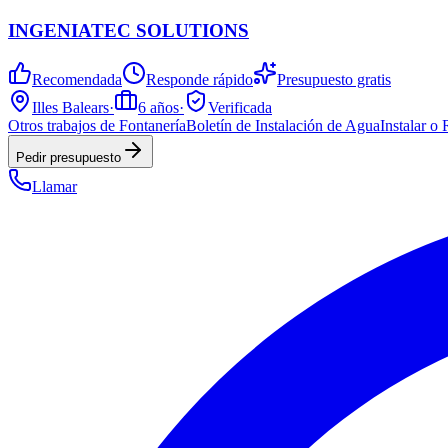
INGENIATEC SOLUTIONS
Recomendada
Responde rápido
Presupuesto gratis
Illes Balears
·
6
años
·
Verificada
Otros trabajos de Fontanería
Boletín de Instalación de Agua
Instalar o
Pedir presupuesto
Llamar