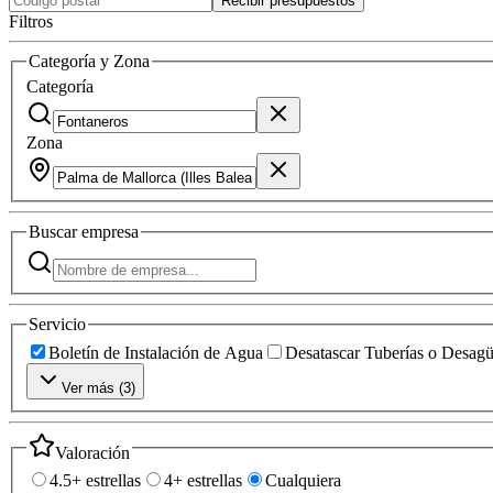
Recibir presupuestos
Filtros
Categoría y Zona
Categoría
Zona
Buscar
empresa
Servicio
Boletín de Instalación de Agua
Desatascar Tuberías o Desag
Ver más (
3
)
Valoración
4.5+ estrellas
4+ estrellas
Cualquiera