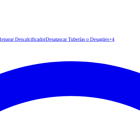
 Reparar Descalcificador
Desatascar Tuberías o Desagües
+
4