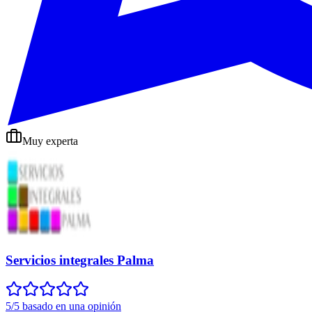
Muy experta
Servicios integrales Palma
5/5 basado en una opinión