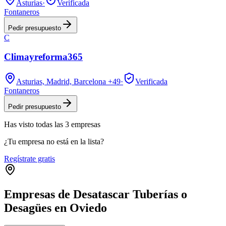
Asturias
·
Verificada
Fontaneros
Pedir presupuesto
C
Climayreforma365
Asturias, Madrid, Barcelona
+49
·
Verificada
Fontaneros
Pedir presupuesto
Has visto
todas las
3
empresas
¿Tu empresa no está en la lista?
Regístrate gratis
Empresas de Desatascar Tuberías o
Desagües en Oviedo
Leaflet
|
©
OpenStreetMap