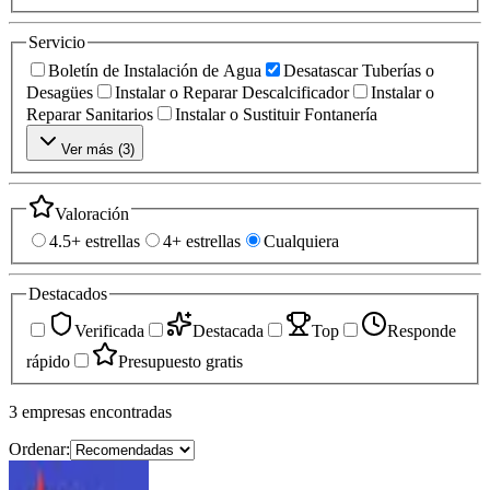
Servicio
Boletín de Instalación de Agua
Desatascar Tuberías o
Desagües
Instalar o Reparar Descalcificador
Instalar o
Reparar Sanitarios
Instalar o Sustituir Fontanería
Ver más (
3
)
Valoración
4.5+ estrellas
4+ estrellas
Cualquiera
Destacados
Verificada
Destacada
Top
Responde
rápido
Presupuesto gratis
3
empresas
encontradas
Ordenar: