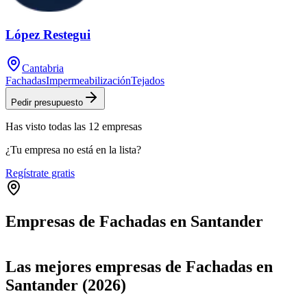
López Restegui
Cantabria
Fachadas
Impermeabilización
Tejados
Pedir presupuesto
Has visto
todas las
12
empresas
¿Tu empresa no está en la lista?
Regístrate gratis
Empresas de Fachadas en Santander
Leaflet
|
©
OpenStreetMap
+
Las mejores empresas de Fachadas en
−
Santander (2026)