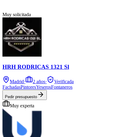
Muy solicitada
HRH RODRICAS 1321 Sl
Madrid
·
2
años
·
Verificada
Fachadas
Pintores
Yeseros
Fontaneros
Pedir presupuesto
Muy experta