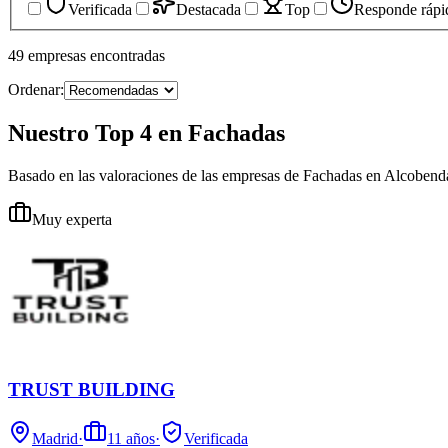
Verificada
Destacada
Top
Responde rápi
49
empresas
encontradas
Ordenar:
Nuestro Top 4 en Fachadas
Basado en las valoraciones de las empresas de Fachadas en Alcobend
Muy experta
TRUST BUILDING
Madrid
·
11
años
·
Verificada