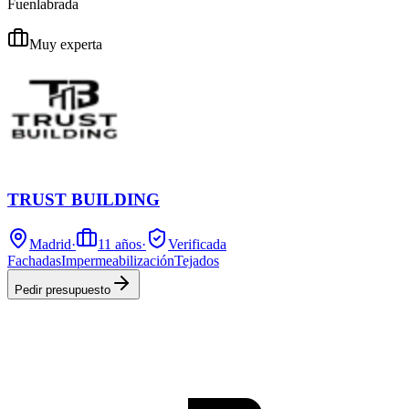
Fuenlabrada
Muy experta
TRUST BUILDING
Madrid
·
11
años
·
Verificada
Fachadas
Impermeabilización
Tejados
Pedir presupuesto