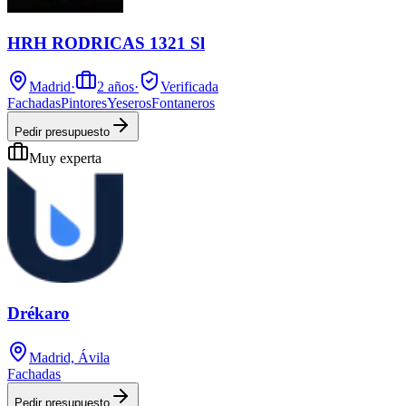
HRH RODRICAS 1321 Sl
Madrid
·
2
años
·
Verificada
Fachadas
Pintores
Yeseros
Fontaneros
Pedir presupuesto
Muy experta
Drékaro
Madrid, Ávila
Fachadas
Pedir presupuesto