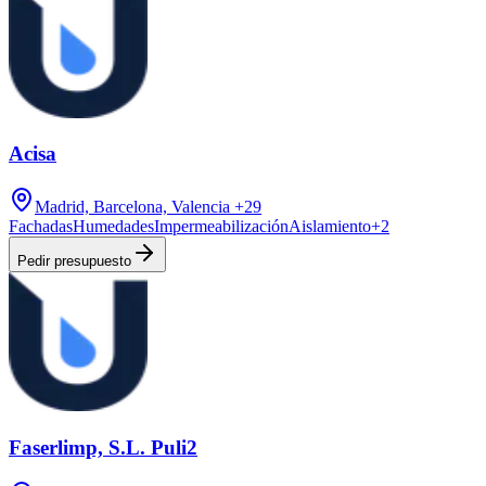
Acisa
Madrid, Barcelona, Valencia
+29
Fachadas
Humedades
Impermeabilización
Aislamiento
+
2
Pedir presupuesto
Faserlimp, S.L. Puli2