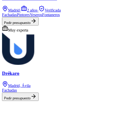
Madrid
·
2
años
·
Verificada
Fachadas
Pintores
Yeseros
Fontaneros
Pedir presupuesto
Muy experta
Drékaro
Madrid, Ávila
Fachadas
Pedir presupuesto