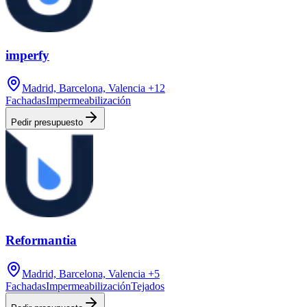
imperfy
Madrid, Barcelona, Valencia
+12
Fachadas
Impermeabilización
Pedir presupuesto
Reformantia
Madrid, Barcelona, Valencia
+5
Fachadas
Impermeabilización
Tejados