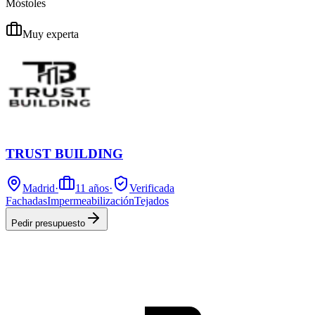
Móstoles
Muy experta
TRUST BUILDING
Madrid
·
11
años
·
Verificada
Fachadas
Impermeabilización
Tejados
Pedir presupuesto