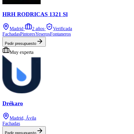
HRH RODRICAS 1321 Sl
Madrid
·
2
años
·
Verificada
Fachadas
Pintores
Yeseros
Fontaneros
Pedir presupuesto
Muy experta
Drékaro
Madrid, Ávila
Fachadas
Pedir presupuesto