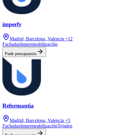
imperfy
Madrid, Barcelona, Valencia
+12
Fachadas
Impermeabilización
Pedir presupuesto
Reformantia
Madrid, Barcelona, Valencia
+5
Fachadas
Impermeabilización
Tejados