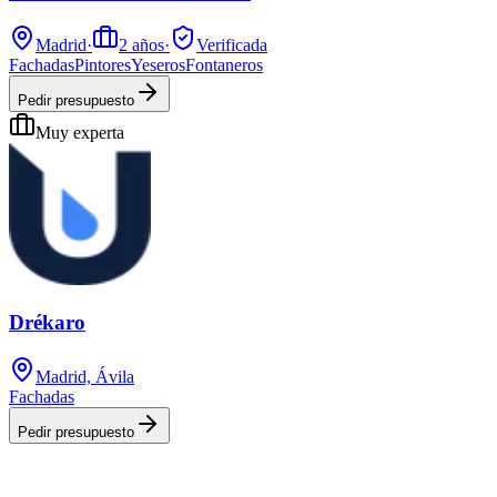
Madrid
·
2
años
·
Verificada
Fachadas
Pintores
Yeseros
Fontaneros
Pedir presupuesto
Muy experta
Drékaro
Madrid, Ávila
Fachadas
Pedir presupuesto