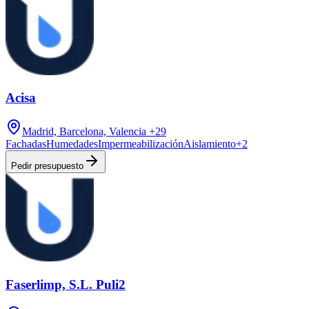
Acisa
Madrid, Barcelona, Valencia
+29
Fachadas
Humedades
Impermeabilización
Aislamiento
+
2
Pedir presupuesto
Faserlimp, S.L. Puli2