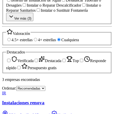
Boletín de Instalación de Agua
Desatascar Tuberías o
Desagües
Instalar o Reparar Descalcificador
Instalar o
Reparar Sanitarios
Instalar o Sustituir Fontanería
Ver más (
3
)
Valoración
4.5+ estrellas
4+ estrellas
Cualquiera
Destacados
Verificada
Destacada
Top
Responde
rápido
Presupuesto gratis
3
empresas
encontradas
Ordenar:
IR
Instalaciones renova