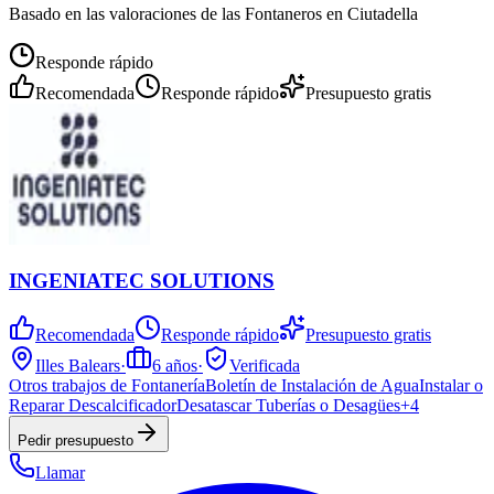
Basado en las valoraciones de las Fontaneros en Ciutadella
Responde rápido
Recomendada
Responde rápido
Presupuesto gratis
INGENIATEC SOLUTIONS
Recomendada
Responde rápido
Presupuesto gratis
Illes Balears
·
6
años
·
Verificada
Otros trabajos de Fontanería
Boletín de Instalación de Agua
Instalar o
Reparar Descalcificador
Desatascar Tuberías o Desagües
+
4
Pedir presupuesto
Llamar