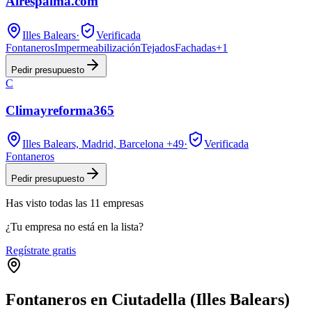
Airespalma.com
Illes Balears
·
Verificada
Fontaneros
Impermeabilización
Tejados
Fachadas
+
1
Pedir presupuesto
C
Climayreforma365
Illes Balears, Madrid, Barcelona
+49
·
Verificada
Fontaneros
Pedir presupuesto
Has visto
todas las
11
empresas
¿Tu empresa no está en la lista?
Regístrate gratis
Fontaneros en Ciutadella (Illes Balears)