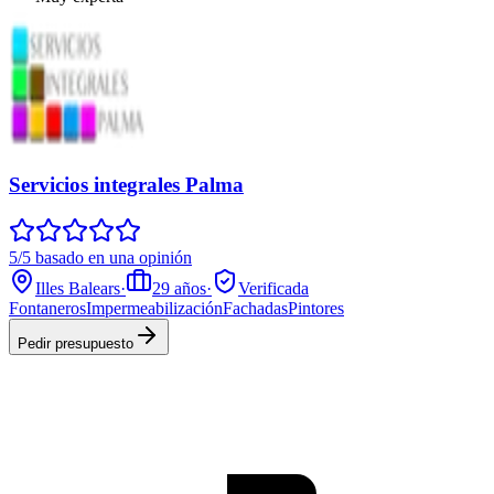
Servicios integrales Palma
5/5 basado en una opinión
Illes Balears
·
29
años
·
Verificada
Fontaneros
Impermeabilización
Fachadas
Pintores
Pedir presupuesto