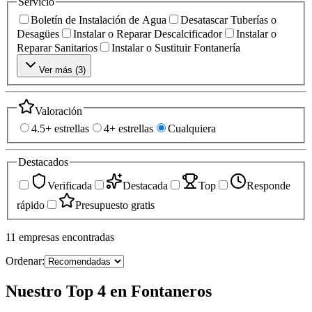
Servicio
Boletín de Instalación de Agua
Desatascar Tuberías o
Desagües
Instalar o Reparar Descalcificador
Instalar o
Reparar Sanitarios
Instalar o Sustituir Fontanería
Ver más (
3
)
Valoración
4.5+ estrellas
4+ estrellas
Cualquiera
Destacados
Verificada
Destacada
Top
Responde
rápido
Presupuesto gratis
11
empresas
encontradas
Ordenar:
Nuestro Top 4 en Fontaneros