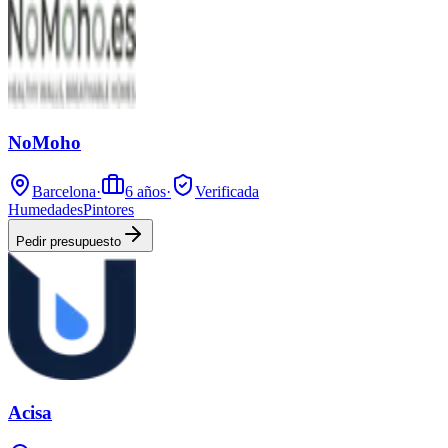
NoMoho
Barcelona
·
6
años
·
Verificada
Humedades
Pintores
Pedir presupuesto
Acisa