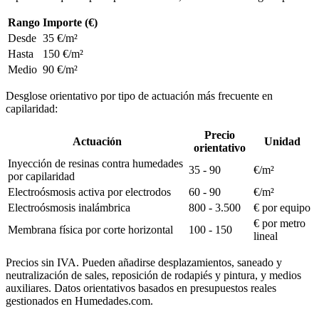
Rango
Importe (€)
Desde
35 €/m²
Hasta
150 €/m²
Medio
90 €/m²
Desglose orientativo por tipo de actuación más frecuente en
capilaridad:
Precio
Actuación
Unidad
orientativo
Inyección de resinas contra humedades
35 - 90
€/m²
por capilaridad
Electroósmosis activa por electrodos
60 - 90
€/m²
Electroósmosis inalámbrica
800 - 3.500
€ por equipo
€ por metro
Membrana física por corte horizontal
100 - 150
lineal
Precios sin IVA. Pueden añadirse desplazamientos, saneado y
neutralización de sales, reposición de rodapiés y pintura, y medios
auxiliares. Datos orientativos basados en presupuestos reales
gestionados en Humedades.com.