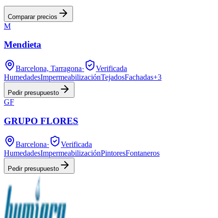
Comparar precios
M
Mendieta
Barcelona, Tarragona
·
Verificada
Humedades
Impermeabilización
Tejados
Fachadas
+
3
Pedir presupuesto
GF
GRUPO FLORES
Barcelona
·
Verificada
Humedades
Impermeabilización
Pintores
Fontaneros
Pedir presupuesto