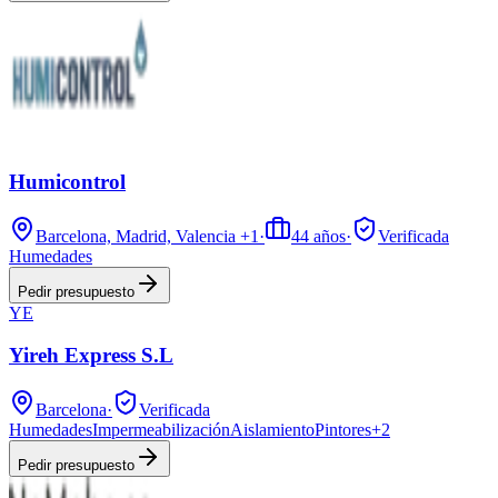
Humicontrol
Barcelona, Madrid, Valencia
+1
·
44
años
·
Verificada
Humedades
Pedir presupuesto
YE
Yireh Express S.L
Barcelona
·
Verificada
Humedades
Impermeabilización
Aislamiento
Pintores
+
2
Pedir presupuesto