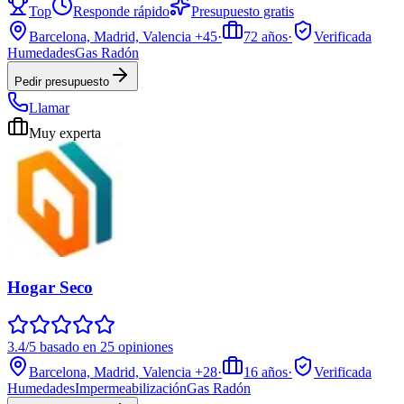
Top
Responde rápido
Presupuesto gratis
Barcelona, Madrid, Valencia
+45
·
72
años
·
Verificada
Humedades
Gas Radón
Pedir presupuesto
Llamar
Muy experta
Hogar Seco
3.4/5 basado en 25 opiniones
Barcelona, Madrid, Valencia
+28
·
16
años
·
Verificada
Humedades
Impermeabilización
Gas Radón