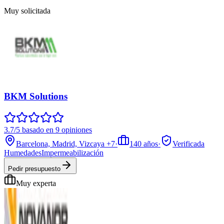
Muy solicitada
BKM Solutions
3.7/5 basado en 9 opiniones
Barcelona, Madrid, Vizcaya
+7
·
140
años
·
Verificada
Humedades
Impermeabilización
Pedir presupuesto
Muy experta