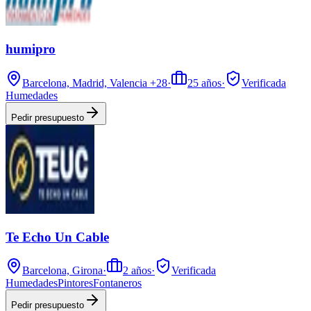
humipro
Barcelona, Madrid, Valencia
+28
·
25
años
·
Verificada
Humedades
Pedir presupuesto
Te Echo Un Cable
Barcelona, Girona
·
2
años
·
Verificada
Humedades
Pintores
Fontaneros
Pedir presupuesto