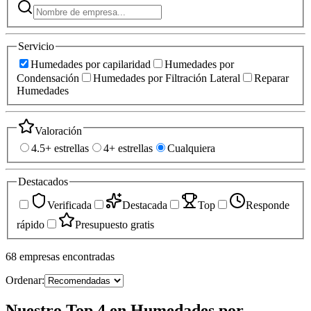
Servicio
Humedades por capilaridad
Humedades por
Condensación
Humedades por Filtración Lateral
Reparar
Humedades
Valoración
4.5+ estrellas
4+ estrellas
Cualquiera
Destacados
Verificada
Destacada
Top
Responde
rápido
Presupuesto gratis
68
empresas
encontradas
Ordenar:
Nuestro Top 4 en Humedades por