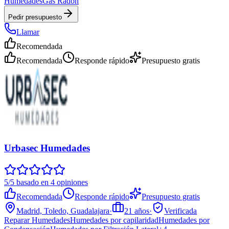
Humedades
Gas Radón
Pedir presupuesto
Llamar
Recomendada
Recomendada
Responde rápido
Presupuesto gratis
Urbasec Humedades
5/5 basado en 4 opiniones
Recomendada
Responde rápido
Presupuesto gratis
Madrid, Toledo, Guadalajara
·
21
años
·
Verificada
Reparar Humedades
Humedades por capilaridad
Humedades por