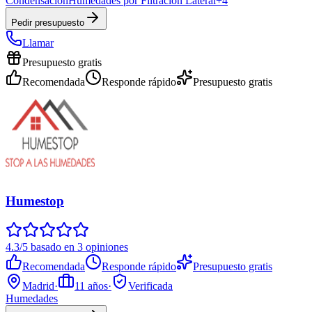
Condensación
Humedades por Filtración Lateral
+
4
Pedir presupuesto
Llamar
Presupuesto gratis
Recomendada
Responde rápido
Presupuesto gratis
Humestop
4.3/5 basado en 3 opiniones
Recomendada
Responde rápido
Presupuesto gratis
Madrid
·
11
años
·
Verificada
Humedades