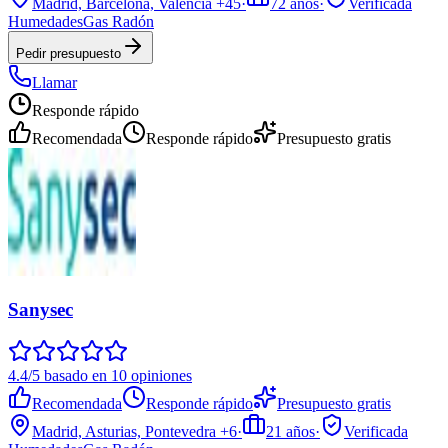
Madrid, Barcelona, Valencia
+45
·
72
años
·
Verificada
Humedades
Gas Radón
Pedir presupuesto
Llamar
Responde rápido
Recomendada
Responde rápido
Presupuesto gratis
Sanysec
4.4/5 basado en 10 opiniones
Recomendada
Responde rápido
Presupuesto gratis
Madrid, Asturias, Pontevedra
+6
·
21
años
·
Verificada