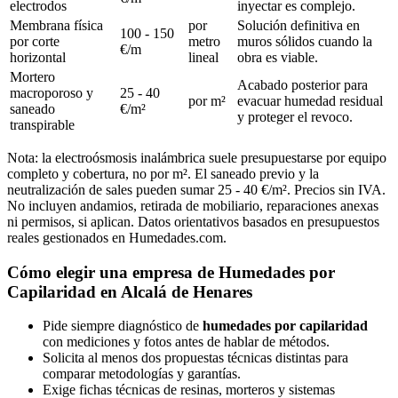
electrodos
inyectar es complejo.
Membrana física
por
Solución definitiva en
100 - 150
por corte
metro
muros sólidos cuando la
€/m
horizontal
lineal
obra es viable.
Mortero
Acabado posterior para
macroporoso y
25 - 40
por m²
evacuar humedad residual
saneado
€/m²
y proteger el revoco.
transpirable
Nota: la electroósmosis inalámbrica suele presupuestarse por equipo
completo y cobertura, no por m². El saneado previo y la
neutralización de sales pueden sumar 25 - 40 €/m². Precios sin IVA.
No incluyen andamios, retirada de mobiliario, reparaciones anexas
ni permisos, si aplican. Datos orientativos basados en presupuestos
reales gestionados en Humedades.com.
Cómo elegir una empresa de Humedades por
Capilaridad en Alcalá de Henares
Pide siempre diagnóstico de
humedades por capilaridad
con mediciones y fotos antes de hablar de métodos.
Solicita al menos dos propuestas técnicas distintas para
comparar metodologías y garantías.
Exige fichas técnicas de resinas, morteros y sistemas