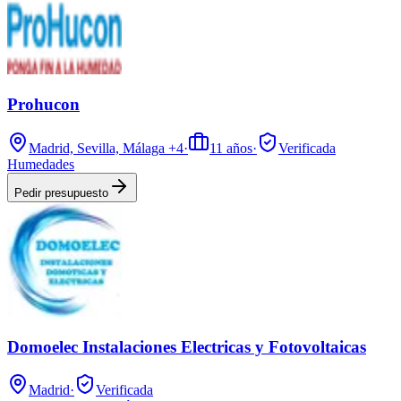
Prohucon
Madrid, Sevilla, Málaga
+4
·
11
años
·
Verificada
Humedades
Pedir presupuesto
Domoelec Instalaciones Electricas y Fotovoltaicas
Madrid
·
Verificada