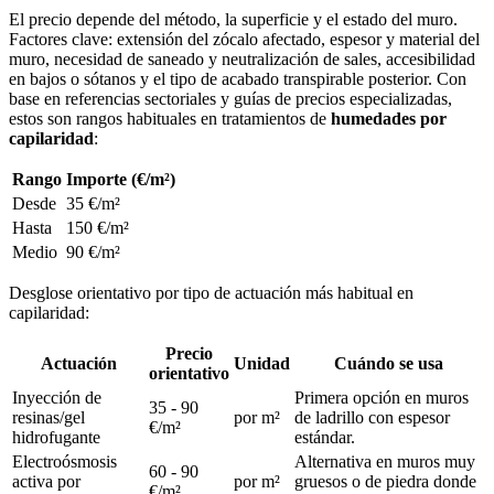
El precio depende del método, la superficie y el estado del muro.
Factores clave: extensión del zócalo afectado, espesor y material del
muro, necesidad de saneado y neutralización de sales, accesibilidad
en bajos o sótanos y el tipo de acabado transpirable posterior. Con
base en referencias sectoriales y guías de precios especializadas,
estos son rangos habituales en tratamientos de
humedades por
capilaridad
:
Rango
Importe (€/m²)
Desde
35 €/m²
Hasta
150 €/m²
Medio
90 €/m²
Desglose orientativo por tipo de actuación más habitual en
capilaridad:
Precio
Actuación
Unidad
Cuándo se usa
orientativo
Inyección de
Primera opción en muros
35 - 90
resinas/gel
por m²
de ladrillo con espesor
€/m²
hidrofugante
estándar.
Electroósmosis
Alternativa en muros muy
60 - 90
activa por
por m²
gruesos o de piedra donde
€/m²