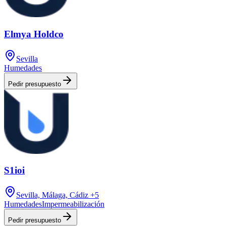
Elmya Holdco
Sevilla
Humedades
Pedir presupuesto
S1ioi
Sevilla, Málaga, Cádiz
+5
Humedades
Impermeabilización
Pedir presupuesto