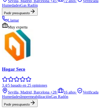
Sevilla, Madrid, Barcelona
+45
·
72
años
·
Verificada
Humedades
Gas Radón
Pedir presupuesto
Llamar
Muy experta
Hogar Seco
3.4/5 basado en 25 opiniones
Sevilla, Madrid, Barcelona
+28
·
16
años
·
Verificada
Humedades
Impermeabilización
Gas Radón
Pedir presupuesto