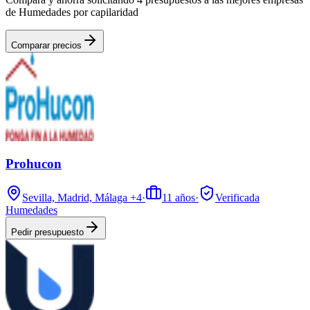
de Humedades por capilaridad
Comparar precios
Prohucon
Sevilla, Madrid, Málaga
+4
·
11
años
·
Verificada
Humedades
Pedir presupuesto