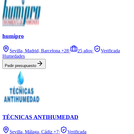
humipro
Sevilla, Madrid, Barcelona
+28
·
25
años
·
Verificada
Humedades
Pedir presupuesto
TÉCNICAS ANTIHUMEDAD
Sevilla, Málaga, Cádiz
+7
·
Verificada