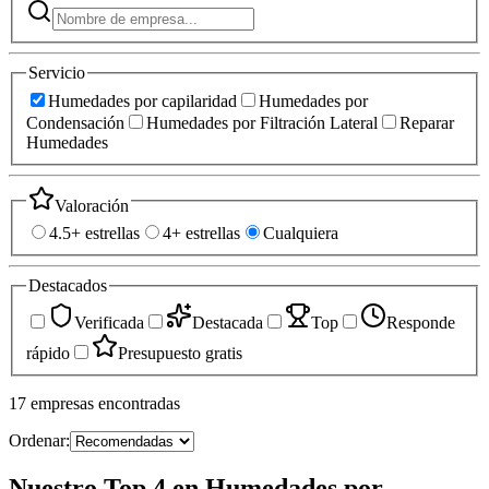
Servicio
Humedades por capilaridad
Humedades por
Condensación
Humedades por Filtración Lateral
Reparar
Humedades
Valoración
4.5+ estrellas
4+ estrellas
Cualquiera
Destacados
Verificada
Destacada
Top
Responde
rápido
Presupuesto gratis
17
empresas
encontradas
Ordenar:
Nuestro Top 4 en Humedades por