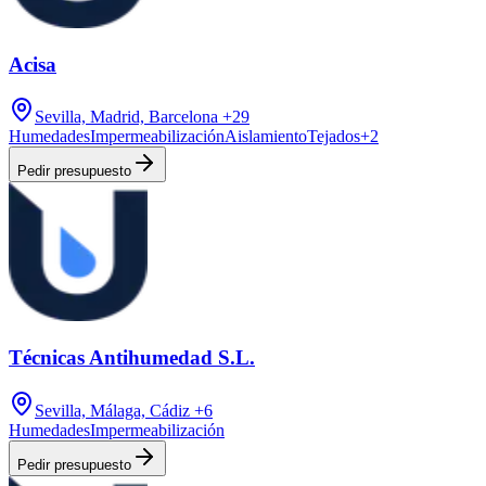
Acisa
Sevilla, Madrid, Barcelona
+29
Humedades
Impermeabilización
Aislamiento
Tejados
+
2
Pedir presupuesto
Técnicas Antihumedad S.L.
Sevilla, Málaga, Cádiz
+6
Humedades
Impermeabilización
Pedir presupuesto