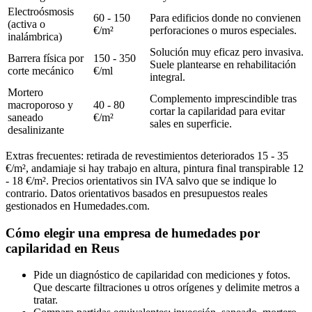
Electroósmosis
60 - 150
Para edificios donde no convienen
(activa o
€/m²
perforaciones o muros especiales.
inalámbrica)
Solución muy eficaz pero invasiva.
Barrera física por
150 - 350
Suele plantearse en rehabilitación
corte mecánico
€/ml
integral.
Mortero
Complemento imprescindible tras
macroporoso y
40 - 80
cortar la capilaridad para evitar
saneado
€/m²
sales en superficie.
desalinizante
Extras frecuentes: retirada de revestimientos deteriorados 15 - 35
€/m², andamiaje si hay trabajo en altura, pintura final transpirable 12
- 18 €/m². Precios orientativos sin IVA salvo que se indique lo
contrario. Datos orientativos basados en presupuestos reales
gestionados en Humedades.com.
Cómo elegir una empresa de humedades por
capilaridad en Reus
Pide un diagnóstico de capilaridad con mediciones y fotos.
Que descarte filtraciones u otros orígenes y delimite metros a
tratar.