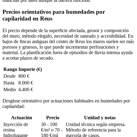
manchas por sales aunque la barrera funcione.
Precios orientativos para humedades por
capilaridad en Reus
El precio depende de la superficie afectada, grosor y composición
del muro, método elegido, necesidad de saneado y accesibilidad. En
bajos de fincas antiguas del centro de Reus los muros suelen ser más
porosos y gruesos, lo que puede incrementar perforaciones y
material. La planificación fuera de episodios de lluvia intensa ayuda
a acortar plazos de secado.
Rango
Importe (€)
Desde
800 €
Hasta
8.000 €
Medio
4.400 €
Desglose orientativo por actuaciones habituales en humedades por
capilaridad:
Actuación
Precio
Unidad y notas
Inyección de
30 - 100
Unidad técnica según empresa.
resina
€/m² o 70 -
Método de referencia para la
hidrofugante
180 €/ml
mayoría de casos.