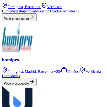
Tarragona, Barcelona
·
Verificada
Humedades
Impermeabilización
Tejados
Fachadas
+
3
Pedir presupuesto
humipro
Tarragona, Madrid, Barcelona
+28
·
25
años
·
Verificada
Humedades
Pedir presupuesto