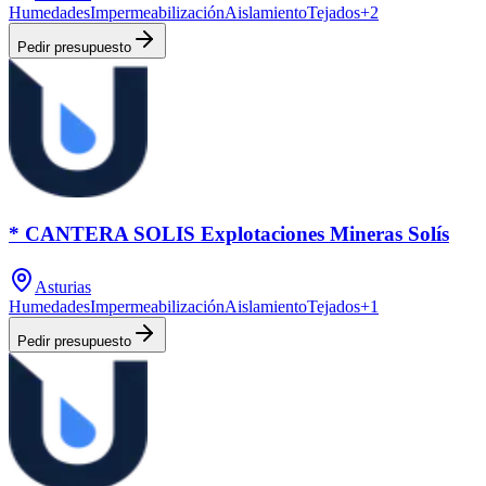
Humedades
Impermeabilización
Aislamiento
Tejados
+
2
Pedir presupuesto
* CANTERA SOLIS Explotaciones Mineras Solís
Asturias
Humedades
Impermeabilización
Aislamiento
Tejados
+
1
Pedir presupuesto