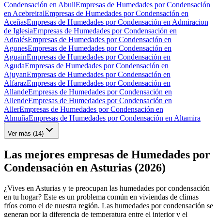
Condensación en Abuli
Empresas de Humedades por Condensación
en Acebreiral
Empresas de Humedades por Condensación en
Aceñas
Empresas de Humedades por Condensación en Admiracion
de Iglesia
Empresas de Humedades por Condensación en
Adralés
Empresas de Humedades por Condensación en
Agones
Empresas de Humedades por Condensación en
Aguain
Empresas de Humedades por Condensación en
Aguda
Empresas de Humedades por Condensación en
Ajuyan
Empresas de Humedades por Condensación en
Alfaraz
Empresas de Humedades por Condensación en
Allande
Empresas de Humedades por Condensación en
Allende
Empresas de Humedades por Condensación en
Aller
Empresas de Humedades por Condensación en
Almuña
Empresas de Humedades por Condensación en Altamira
Ver más (
14
)
Las mejores empresas de Humedades por
Condensación en Asturias (2026)
¿Vives en Asturias y te preocupan las humedades por condensación
en tu hogar? Este es un problema común en viviendas de climas
fríos como el de nuestra región. Las humedades por condensación se
generan por la diferencia de temperatura entre el interior y el