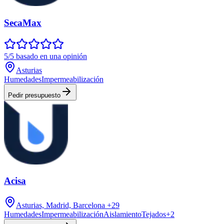
SecaMax
5/5 basado en una opinión
Asturias
Humedades
Impermeabilización
Pedir presupuesto
Acisa
Asturias, Madrid, Barcelona
+29
Humedades
Impermeabilización
Aislamiento
Tejados
+
2