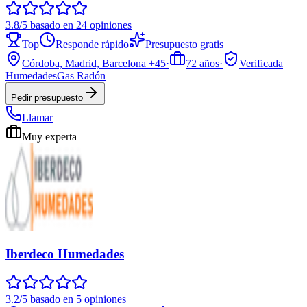
3.8/5 basado en 24 opiniones
Top
Responde rápido
Presupuesto gratis
Córdoba, Madrid, Barcelona
+45
·
72
años
·
Verificada
Humedades
Gas Radón
Pedir presupuesto
Llamar
Muy experta
Iberdeco Humedades
3.2/5 basado en 5 opiniones