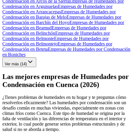
Condensación en Arcos de la Sierra
Empresas de Humedades por
Condensación en Arguisuelas
Empresas de Humedades por
Condensación en Arrancacepas
Empresas de Humedades por
Condensación en Barajas de Melo
Empresas de Humedades por
Condensación en Barchín del Hoyo
Empresas de Humedades por
Condensación en Beamud
Empresas de Humedades por
Condensación en Belinchón
Empresas de Humedades por
Condensación en Belmonte
Empresas de Humedades por
Condensación en Belmontejo
Empresas de Humedades por
Condensación en Beteta
Empresas de Humedades por Condensación
en Boniches
Ver más (
14
)
Las mejores empresas de Humedades por
Condensación en Cuenca (2026)
¿Tienes problemas de humedades en tu hogar y te preguntas cómo
resolverlos eficazmente? Las humedades por condensación son un
desafío común en muchas viviendas, especialmente en zonas con
climas fríos como Cuenca. Este tipo de humedad se origina por la
falta de ventilación y las diferencias de temperatura en el interior y
exterior, lo cual puede generar serios problemas estructurales y de
salud si no se aborda a tiempo.