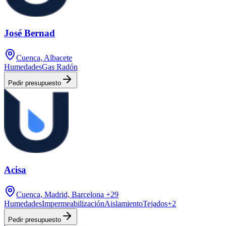
José Bernad
Cuenca, Albacete
Humedades
Gas Radón
Pedir presupuesto
Acisa
Cuenca, Madrid, Barcelona
+29
Humedades
Impermeabilización
Aislamiento
Tejados
+
2
Pedir presupuesto