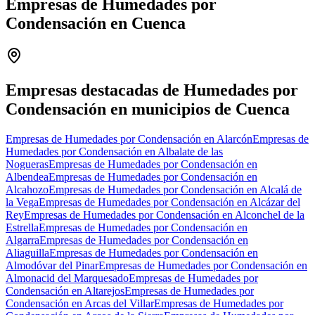
Empresas de Humedades por
Condensación en Cuenca
Leaflet
|
©
OpenStreetMap
+
−
Empresas destacadas de Humedades por
Condensación en municipios de Cuenca
Empresas de Humedades por Condensación en Alarcón
Empresas de
Humedades por Condensación en Albalate de las
Nogueras
Empresas de Humedades por Condensación en
Albendea
Empresas de Humedades por Condensación en
Alcahozo
Empresas de Humedades por Condensación en Alcalá de
la Vega
Empresas de Humedades por Condensación en Alcázar del
Rey
Empresas de Humedades por Condensación en Alconchel de la
Estrella
Empresas de Humedades por Condensación en
Algarra
Empresas de Humedades por Condensación en
Aliaguilla
Empresas de Humedades por Condensación en
Almodóvar del Pinar
Empresas de Humedades por Condensación en
Almonacid del Marquesado
Empresas de Humedades por
Condensación en Altarejos
Empresas de Humedades por
Condensación en Arcas del Villar
Empresas de Humedades por