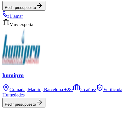
Pedir presupuesto
Llamar
Muy experta
humipro
Granada, Madrid, Barcelona
+28
·
25
años
·
Verificada
Humedades
Pedir presupuesto