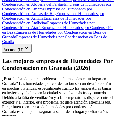
Condensación en Alquería del Fargue
Empresas de Humedades por
Condensación en Ambroz
Empresas de Humedades por
Condensación en Arenas del Rey
Empresas de Humedades por
Condensación en Armilla
Empresas de Humedades por
Condensación en Atalbéitar
Empresas de Humedades por
Condensación en Atarfe
Empresas de Humedades por Condensación
en Baza
Empresas de Humedades por Condensación en Beas de
Granada
Empresas de Humedades por Condensación en Beas de
Guadix
Ver más (
14
)
Las mejores empresas de Humedades Por
Condensación en Granada (2026)
¿Estás luchando contra problemas de humedades en tu hogar en
Granada? Las humedades por condensación son un desafío común
en muchas viviendas, especialmente cuando las temperaturas bajan
en invierno y el clima en la ciudad se vuelve más frío y húmedo.
Debido a la falta de ventilación y a las temperaturas dispares entre el
exterior y el interior, este problema requiere atención especializada.
Elegir buenas empresas de humedades por condensación en
Granada es vital para asegurar la salud de tu hogar y evitar daños