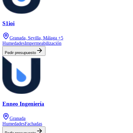
S1ioi
Granada, Sevilla, Málaga
+5
Humedades
Impermeabilización
Pedir presupuesto
Enneo Ingeniería
Granada
Humedades
Fachadas