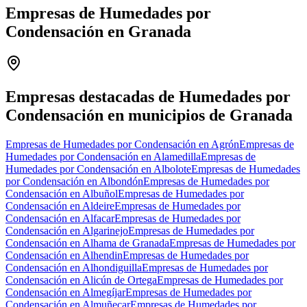
Empresas de Humedades por
Condensación en Granada
Leaflet
|
©
OpenStreetMap
+
−
Empresas destacadas de Humedades por
Condensación en municipios de Granada
Empresas de Humedades por Condensación en Agrón
Empresas de
Humedades por Condensación en Alamedilla
Empresas de
Humedades por Condensación en Albolote
Empresas de Humedades
por Condensación en Albondón
Empresas de Humedades por
Condensación en Albuñol
Empresas de Humedades por
Condensación en Aldeire
Empresas de Humedades por
Condensación en Alfacar
Empresas de Humedades por
Condensación en Algarinejo
Empresas de Humedades por
Condensación en Alhama de Granada
Empresas de Humedades por
Condensación en Alhendin
Empresas de Humedades por
Condensación en Alhondiguilla
Empresas de Humedades por
Condensación en Alicún de Ortega
Empresas de Humedades por
Condensación en Almegíjar
Empresas de Humedades por
Condensación en Almuñecar
Empresas de Humedades por