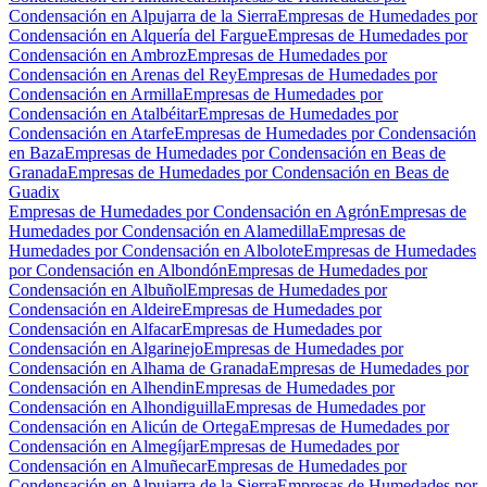
Condensación en Alpujarra de la Sierra
Empresas de Humedades por
Condensación en Alquería del Fargue
Empresas de Humedades por
Condensación en Ambroz
Empresas de Humedades por
Condensación en Arenas del Rey
Empresas de Humedades por
Condensación en Armilla
Empresas de Humedades por
Condensación en Atalbéitar
Empresas de Humedades por
Condensación en Atarfe
Empresas de Humedades por Condensación
en Baza
Empresas de Humedades por Condensación en Beas de
Granada
Empresas de Humedades por Condensación en Beas de
Guadix
Empresas de Humedades por Condensación en Agrón
Empresas de
Humedades por Condensación en Alamedilla
Empresas de
Humedades por Condensación en Albolote
Empresas de Humedades
por Condensación en Albondón
Empresas de Humedades por
Condensación en Albuñol
Empresas de Humedades por
Condensación en Aldeire
Empresas de Humedades por
Condensación en Alfacar
Empresas de Humedades por
Condensación en Algarinejo
Empresas de Humedades por
Condensación en Alhama de Granada
Empresas de Humedades por
Condensación en Alhendin
Empresas de Humedades por
Condensación en Alhondiguilla
Empresas de Humedades por
Condensación en Alicún de Ortega
Empresas de Humedades por
Condensación en Almegíjar
Empresas de Humedades por
Condensación en Almuñecar
Empresas de Humedades por
Condensación en Alpujarra de la Sierra
Empresas de Humedades por