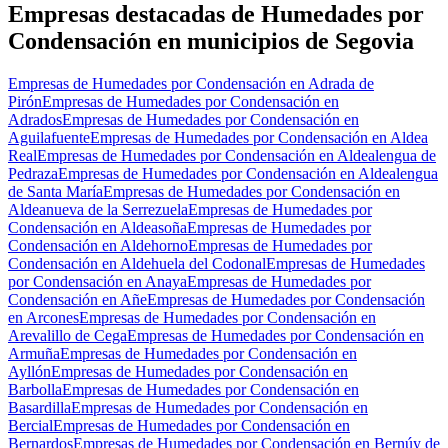
−
Empresas destacadas de Humedades por
Condensación en municipios de Segovia
Empresas de Humedades por Condensación en Adrada de
Pirón
Empresas de Humedades por Condensación en
Adrados
Empresas de Humedades por Condensación en
Aguilafuente
Empresas de Humedades por Condensación en Aldea
Real
Empresas de Humedades por Condensación en Aldealengua de
Pedraza
Empresas de Humedades por Condensación en Aldealengua
de Santa María
Empresas de Humedades por Condensación en
Aldeanueva de la Serrezuela
Empresas de Humedades por
Condensación en Aldeasoña
Empresas de Humedades por
Condensación en Aldehorno
Empresas de Humedades por
Condensación en Aldehuela del Codonal
Empresas de Humedades
por Condensación en Anaya
Empresas de Humedades por
Condensación en Añe
Empresas de Humedades por Condensación
en Arcones
Empresas de Humedades por Condensación en
Arevalillo de Cega
Empresas de Humedades por Condensación en
Armuña
Empresas de Humedades por Condensación en
Ayllón
Empresas de Humedades por Condensación en
Barbolla
Empresas de Humedades por Condensación en
Basardilla
Empresas de Humedades por Condensación en
Bercial
Empresas de Humedades por Condensación en
Bernardos
Empresas de Humedades por Condensación en Bernúy de