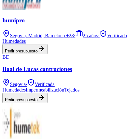
humipro
Segovia, Madrid, Barcelona
+28
·
25
años
·
Verificada
Humedades
Pedir presupuesto
BD
Boal de Lucas contruciones
Segovia
·
Verificada
Humedades
Impermeabilización
Tejados
Pedir presupuesto