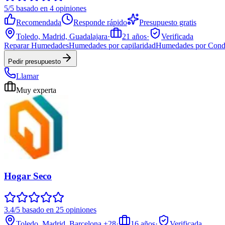
5/5 basado en 4 opiniones
Recomendada
Responde rápido
Presupuesto gratis
Toledo, Madrid, Guadalajara
·
21
años
·
Verificada
Reparar Humedades
Humedades por capilaridad
Humedades por Cond
Pedir presupuesto
Llamar
Muy experta
Hogar Seco
3.4/5 basado en 25 opiniones
Toledo, Madrid, Barcelona
+28
·
16
años
·
Verificada