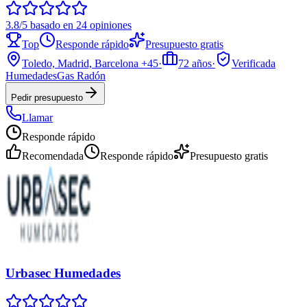
3.8/5 basado en 24 opiniones
Top
Responde rápido
Presupuesto gratis
Toledo, Madrid, Barcelona
+45
·
72
años
·
Verificada
Humedades
Gas Radón
Pedir presupuesto
Llamar
Responde rápido
Recomendada
Responde rápido
Presupuesto gratis
Urbasec Humedades