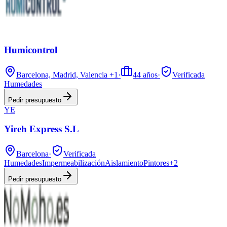
Humicontrol
Barcelona, Madrid, Valencia
+1
·
44
años
·
Verificada
Humedades
Pedir presupuesto
YE
Yireh Express S.L
Barcelona
·
Verificada
Humedades
Impermeabilización
Aislamiento
Pintores
+
2
Pedir presupuesto