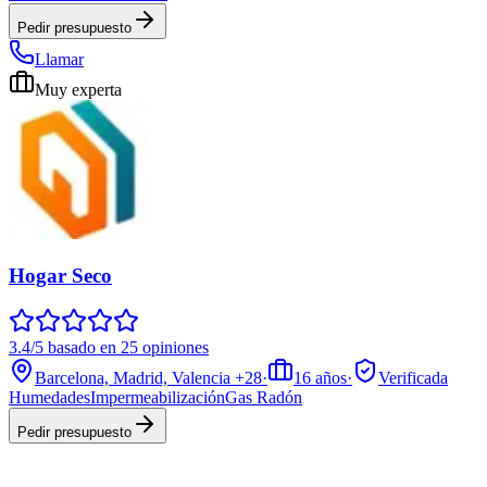
Pedir presupuesto
Llamar
Muy experta
Hogar Seco
3.4/5 basado en 25 opiniones
Barcelona, Madrid, Valencia
+28
·
16
años
·
Verificada
Humedades
Impermeabilización
Gas Radón
Pedir presupuesto