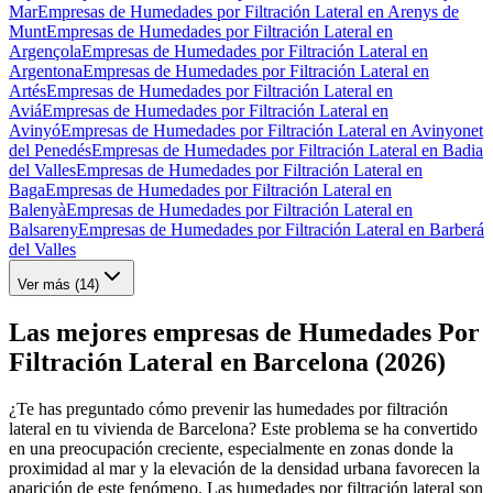
Mar
Empresas de Humedades por Filtración Lateral en Arenys de
Munt
Empresas de Humedades por Filtración Lateral en
Argençola
Empresas de Humedades por Filtración Lateral en
Argentona
Empresas de Humedades por Filtración Lateral en
Artés
Empresas de Humedades por Filtración Lateral en
Aviá
Empresas de Humedades por Filtración Lateral en
Avinyó
Empresas de Humedades por Filtración Lateral en Avinyonet
del Penedés
Empresas de Humedades por Filtración Lateral en Badia
del Valles
Empresas de Humedades por Filtración Lateral en
Baga
Empresas de Humedades por Filtración Lateral en
Balenyà
Empresas de Humedades por Filtración Lateral en
Balsareny
Empresas de Humedades por Filtración Lateral en Barberá
del Valles
Ver más (
14
)
Las mejores empresas de Humedades Por
Filtración Lateral en Barcelona (2026)
¿Te has preguntado cómo prevenir las humedades por filtración
lateral en tu vivienda de Barcelona? Este problema se ha convertido
en una preocupación creciente, especialmente en zonas donde la
proximidad al mar y la elevación de la densidad urbana favorecen la
aparición de este fenómeno. Las humedades por filtración lateral son