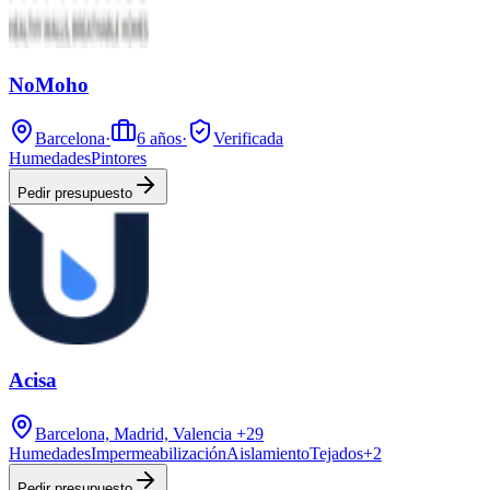
NoMoho
Barcelona
·
6
años
·
Verificada
Humedades
Pintores
Pedir presupuesto
Acisa
Barcelona, Madrid, Valencia
+29
Humedades
Impermeabilización
Aislamiento
Tejados
+
2
Pedir presupuesto