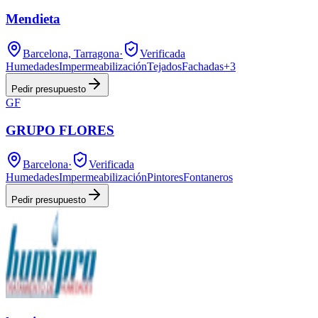
Mendieta
Barcelona, Tarragona
·
Verificada
Humedades
Impermeabilización
Tejados
Fachadas
+
3
Pedir presupuesto
GF
GRUPO FLORES
Barcelona
·
Verificada
Humedades
Impermeabilización
Pintores
Fontaneros
Pedir presupuesto