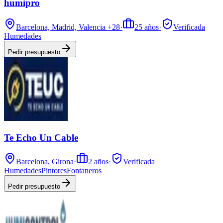
humipro
Barcelona, Madrid, Valencia
+28
·
25
años
·
Verificada
Humedades
Pedir presupuesto
Te Echo Un Cable
Barcelona, Girona
·
2
años
·
Verificada
Humedades
Pintores
Fontaneros
Pedir presupuesto