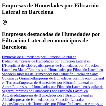
Empresas de Humedades por Filtración
Lateral en Barcelona
Leaflet
|
©
OpenStreetMap
+
−
Empresas destacadas de Humedades por
Filtración Lateral en municipios de
Barcelona
Empresas de Humedades por Filtración Lateral en
Badalona
Empresas de Humedades por Filtración Lateral en
L'Hospitalet de Llobregat
Empresas de Humedades por Filtración
Lateral en Mataró
Empresas de Humedades por Filtración Lateral en
Sabadell
Empresas de Humedades por Filtración Lateral en Santa
Coloma de Gramanet
Empresas de Humedades por Filtración Lateral
en Terrassa
Empresas de Humedades por Filtración Lateral en
Abrera
Empresas de Humedades por Filtración Lateral en Aguilar de
Segarra
Empresas de Humedades por Filtración Lateral en
Aiguafreda
Empresas de Humedades por Filtración Lateral en
Alella
Empresas de Humedades por Filtración Lateral en
Alpens
Empresas de Humedades por Filtración Lateral en Arenys de