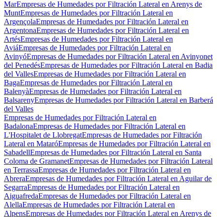
Mar
Empresas de Humedades por Filtración Lateral en Arenys de
Munt
Empresas de Humedades por Filtración Lateral en
Argençola
Empresas de Humedades por Filtración Lateral en
Argentona
Empresas de Humedades por Filtración Lateral en
Artés
Empresas de Humedades por Filtración Lateral en
Aviá
Empresas de Humedades por Filtración Lateral en
Avinyó
Empresas de Humedades por Filtración Lateral en Avinyonet
del Penedés
Empresas de Humedades por Filtración Lateral en Badia
del Valles
Empresas de Humedades por Filtración Lateral en
Baga
Empresas de Humedades por Filtración Lateral en
Balenyà
Empresas de Humedades por Filtración Lateral en
Balsareny
Empresas de Humedades por Filtración Lateral en Barberá
del Valles
Empresas de Humedades por Filtración Lateral en
Badalona
Empresas de Humedades por Filtración Lateral en
L'Hospitalet de Llobregat
Empresas de Humedades por Filtración
Lateral en Mataró
Empresas de Humedades por Filtración Lateral en
Sabadell
Empresas de Humedades por Filtración Lateral en Santa
Coloma de Gramanet
Empresas de Humedades por Filtración Lateral
en Terrassa
Empresas de Humedades por Filtración Lateral en
Abrera
Empresas de Humedades por Filtración Lateral en Aguilar de
Segarra
Empresas de Humedades por Filtración Lateral en
Aiguafreda
Empresas de Humedades por Filtración Lateral en
Alella
Empresas de Humedades por Filtración Lateral en
Alpens
Empresas de Humedades por Filtración Lateral en Arenys de