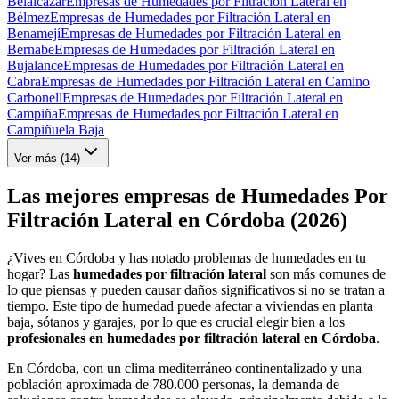
Belalcázar
Empresas de Humedades por Filtración Lateral en
Bélmez
Empresas de Humedades por Filtración Lateral en
Benamejí
Empresas de Humedades por Filtración Lateral en
Bernabe
Empresas de Humedades por Filtración Lateral en
Bujalance
Empresas de Humedades por Filtración Lateral en
Cabra
Empresas de Humedades por Filtración Lateral en Camino
Carbonell
Empresas de Humedades por Filtración Lateral en
Campiña
Empresas de Humedades por Filtración Lateral en
Campiñuela Baja
Ver más (
14
)
Las mejores empresas de Humedades Por
Filtración Lateral en Córdoba (2026)
¿Vives en Córdoba y has notado problemas de humedades en tu
hogar? Las
humedades por filtración lateral
son más comunes de
lo que piensas y pueden causar daños significativos si no se tratan a
tiempo. Este tipo de humedad puede afectar a viviendas en planta
baja, sótanos y garajes, por lo que es crucial elegir bien a los
profesionales en humedades por filtración lateral en Córdoba
.
En Córdoba, con un clima mediterráneo continentalizado y una
población aproximada de 780.000 personas, la demanda de