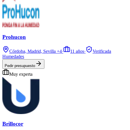
Prohucon
Córdoba, Madrid, Sevilla
+4
·
11
años
·
Verificada
Humedades
Pedir presupuesto
Muy experta
Brillocor