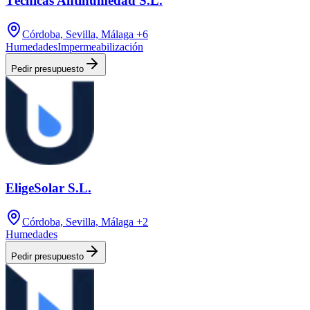
Técnicas Antihumedad S.L.
Córdoba, Sevilla, Málaga
+6
Humedades
Impermeabilización
Pedir presupuesto
EligeSolar S.L.
Córdoba, Sevilla, Málaga
+2
Humedades
Pedir presupuesto