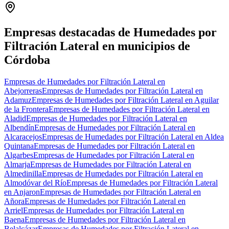
+
−
Empresas destacadas de Humedades por
Filtración Lateral en municipios de
Córdoba
Empresas de Humedades por Filtración Lateral en
Abejorreras
Empresas de Humedades por Filtración Lateral en
Adamuz
Empresas de Humedades por Filtración Lateral en Aguilar
de la Frontera
Empresas de Humedades por Filtración Lateral en
Aladid
Empresas de Humedades por Filtración Lateral en
Albendín
Empresas de Humedades por Filtración Lateral en
Alcaracejos
Empresas de Humedades por Filtración Lateral en Aldea
Quintana
Empresas de Humedades por Filtración Lateral en
Algarbes
Empresas de Humedades por Filtración Lateral en
Almarja
Empresas de Humedades por Filtración Lateral en
Almedinilla
Empresas de Humedades por Filtración Lateral en
Almodóvar del Río
Empresas de Humedades por Filtración Lateral
en Anjaron
Empresas de Humedades por Filtración Lateral en
Añora
Empresas de Humedades por Filtración Lateral en
Arriel
Empresas de Humedades por Filtración Lateral en
Baena
Empresas de Humedades por Filtración Lateral en
Belalcázar
Empresas de Humedades por Filtración Lateral en