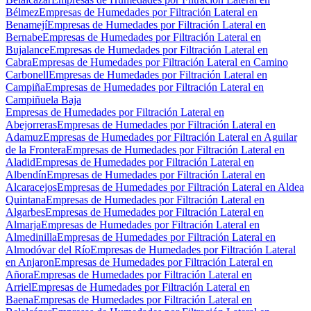
Bélmez
Empresas de Humedades por Filtración Lateral en
Benamejí
Empresas de Humedades por Filtración Lateral en
Bernabe
Empresas de Humedades por Filtración Lateral en
Bujalance
Empresas de Humedades por Filtración Lateral en
Cabra
Empresas de Humedades por Filtración Lateral en Camino
Carbonell
Empresas de Humedades por Filtración Lateral en
Campiña
Empresas de Humedades por Filtración Lateral en
Campiñuela Baja
Empresas de Humedades por Filtración Lateral en
Abejorreras
Empresas de Humedades por Filtración Lateral en
Adamuz
Empresas de Humedades por Filtración Lateral en Aguilar
de la Frontera
Empresas de Humedades por Filtración Lateral en
Aladid
Empresas de Humedades por Filtración Lateral en
Albendín
Empresas de Humedades por Filtración Lateral en
Alcaracejos
Empresas de Humedades por Filtración Lateral en Aldea
Quintana
Empresas de Humedades por Filtración Lateral en
Algarbes
Empresas de Humedades por Filtración Lateral en
Almarja
Empresas de Humedades por Filtración Lateral en
Almedinilla
Empresas de Humedades por Filtración Lateral en
Almodóvar del Río
Empresas de Humedades por Filtración Lateral
en Anjaron
Empresas de Humedades por Filtración Lateral en
Añora
Empresas de Humedades por Filtración Lateral en
Arriel
Empresas de Humedades por Filtración Lateral en
Baena
Empresas de Humedades por Filtración Lateral en