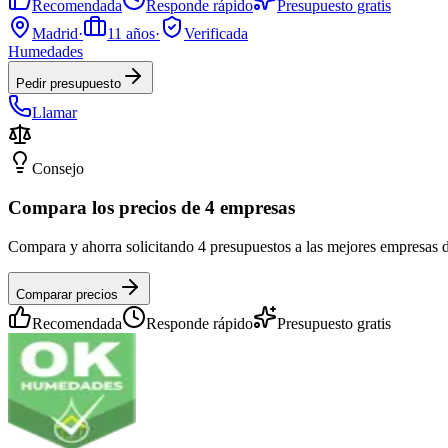
Recomendada
Responde rápido
Presupuesto gratis
Madrid
·
11
años
·
Verificada
Humedades
Pedir presupuesto
Llamar
Consejo
Compara los precios de 4 empresas
Compara y ahorra solicitando 4 presupuestos a las mejores empresas 
Comparar precios
Recomendada
Responde rápido
Presupuesto gratis