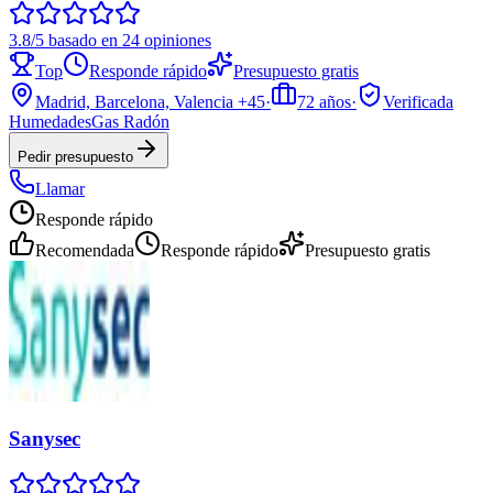
3.8/5 basado en 24 opiniones
Top
Responde rápido
Presupuesto gratis
Madrid, Barcelona, Valencia
+45
·
72
años
·
Verificada
Humedades
Gas Radón
Pedir presupuesto
Llamar
Responde rápido
Recomendada
Responde rápido
Presupuesto gratis
Sanysec