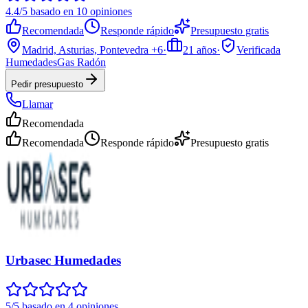
4.4/5 basado en 10 opiniones
Recomendada
Responde rápido
Presupuesto gratis
Madrid, Asturias, Pontevedra
+6
·
21
años
·
Verificada
Humedades
Gas Radón
Pedir presupuesto
Llamar
Recomendada
Recomendada
Responde rápido
Presupuesto gratis
Urbasec Humedades
5/5 basado en 4 opiniones