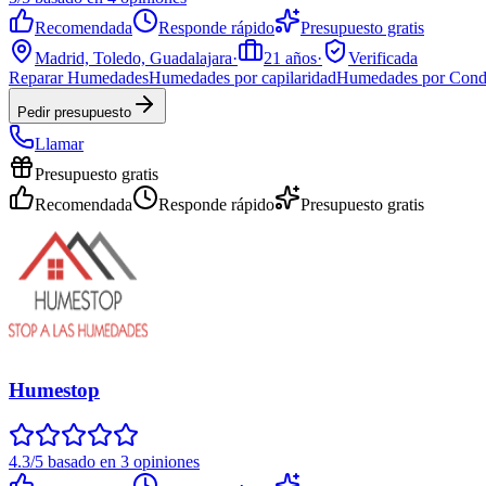
Recomendada
Responde rápido
Presupuesto gratis
Madrid, Toledo, Guadalajara
·
21
años
·
Verificada
Reparar Humedades
Humedades por capilaridad
Humedades por Cond
Pedir presupuesto
Llamar
Presupuesto gratis
Recomendada
Responde rápido
Presupuesto gratis
Humestop
4.3/5 basado en 3 opiniones