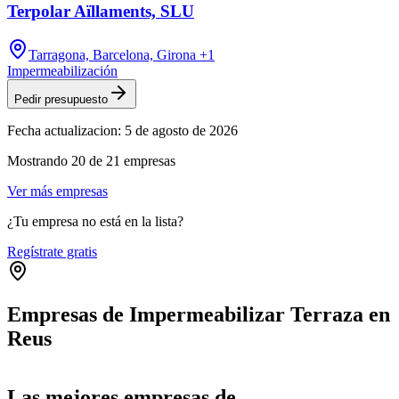
Terpolar Aïllaments, SLU
Tarragona, Barcelona, Girona
+1
Impermeabilización
Pedir presupuesto
Fecha actualizacion:
5 de agosto de 2026
Mostrando
20
de
21
empresas
Ver más empresas
¿Tu empresa no está en la lista?
Regístrate gratis
Empresas de Impermeabilizar Terraza en
Reus
Leaflet
|
©
OpenStreetMap
+
Las mejores empresas de