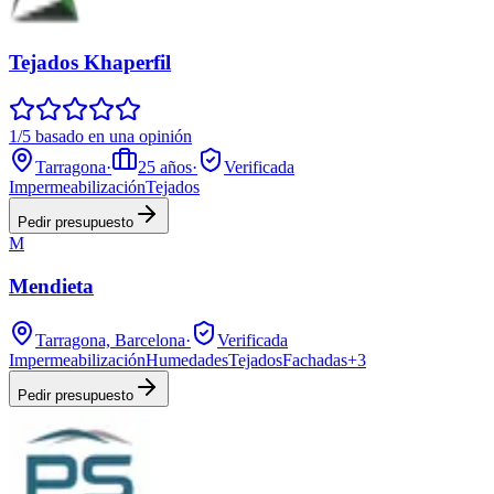
Tejados Khaperfil
1/5 basado en una opinión
Tarragona
·
25
años
·
Verificada
Impermeabilización
Tejados
Pedir presupuesto
M
Mendieta
Tarragona, Barcelona
·
Verificada
Impermeabilización
Humedades
Tejados
Fachadas
+
3
Pedir presupuesto