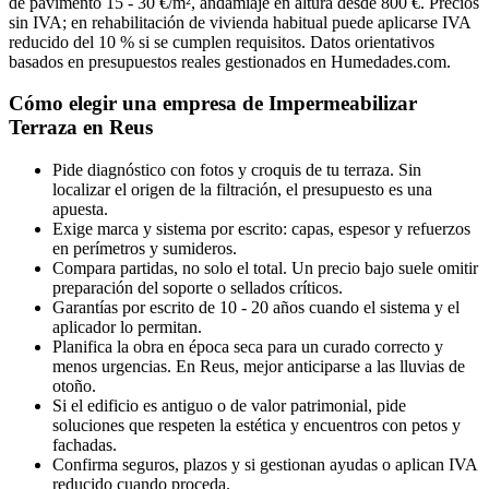
de pavimento 15 - 30 €/m², andamiaje en altura desde 800 €. Precios
sin IVA; en rehabilitación de vivienda habitual puede aplicarse IVA
reducido del 10 % si se cumplen requisitos. Datos orientativos
basados en presupuestos reales gestionados en Humedades.com.
Cómo elegir una empresa de Impermeabilizar
Terraza en Reus
Pide diagnóstico con fotos y croquis de tu terraza. Sin
localizar el origen de la filtración, el presupuesto es una
apuesta.
Exige marca y sistema por escrito: capas, espesor y refuerzos
en perímetros y sumideros.
Compara partidas, no solo el total. Un precio bajo suele omitir
preparación del soporte o sellados críticos.
Garantías por escrito de 10 - 20 años cuando el sistema y el
aplicador lo permitan.
Planifica la obra en época seca para un curado correcto y
menos urgencias. En Reus, mejor anticiparse a las lluvias de
otoño.
Si el edificio es antiguo o de valor patrimonial, pide
soluciones que respeten la estética y encuentros con petos y
fachadas.
Confirma seguros, plazos y si gestionan ayudas o aplican IVA
reducido cuando proceda.