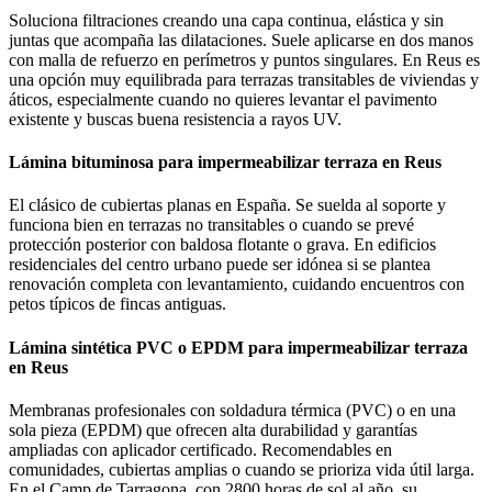
Soluciona filtraciones creando una capa continua, elástica y sin
juntas que acompaña las dilataciones. Suele aplicarse en dos manos
con malla de refuerzo en perímetros y puntos singulares. En Reus es
una opción muy equilibrada para terrazas transitables de viviendas y
áticos, especialmente cuando no quieres levantar el pavimento
existente y buscas buena resistencia a rayos UV.
Lámina bituminosa para impermeabilizar terraza en Reus
El clásico de cubiertas planas en España. Se suelda al soporte y
funciona bien en terrazas no transitables o cuando se prevé
protección posterior con baldosa flotante o grava. En edificios
residenciales del centro urbano puede ser idónea si se plantea
renovación completa con levantamiento, cuidando encuentros con
petos típicos de fincas antiguas.
Lámina sintética PVC o EPDM para impermeabilizar terraza
en Reus
Membranas profesionales con soldadura térmica (PVC) o en una
sola pieza (EPDM) que ofrecen alta durabilidad y garantías
ampliadas con aplicador certificado. Recomendables en
comunidades, cubiertas amplias o cuando se prioriza vida útil larga.
En el Camp de Tarragona, con 2800 horas de sol al año, su