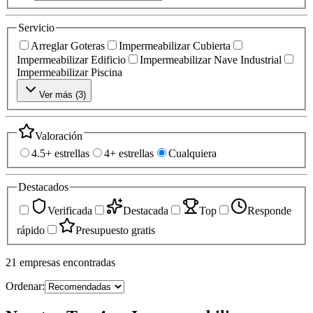
Servicio
Arreglar Goteras
Impermeabilizar Cubierta
Impermeabilizar Edificio
Impermeabilizar Nave Industrial
Impermeabilizar Piscina
Ver más (
3
)
Valoración
4.5+ estrellas
4+ estrellas
Cualquiera
Destacados
Verificada
Destacada
Top
Responde
rápido
Presupuesto gratis
21
empresas
encontradas
Ordenar: